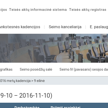
ijos
Teisės aktų informacinė sistema
Teisės aktų registras
Ankstesnės kadencijos
I
Seimo kanceliarija
I
E. paslaug
grafikas
Seimo posėdžių salė
Seimo IV (pavasario) sesijos d
016 metų kadencija
>
9 eilinė
-09-10 – 2016-11-10)
Darbotvarkės
Priimti projektai