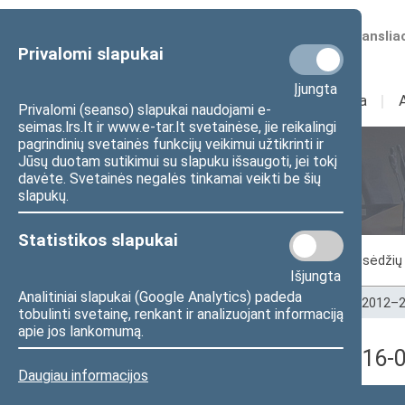
Numatomos transliac
Privalomi slapukai
Įjungta
Sudėtis
I
Veikla
I
Privalomi (seanso) slapukai naudojami e-
seimas.lrs.lt ir www.e-tar.lt svetainėse, jie reikalingi
pagrindinių svetainės funkcijų veikimui užtikrinti ir
Jūsų duotam sutikimui su slapuku išsaugoti, jei tokį
Seimo posėdžiai
davėte. Svetainės negalės tinkamai veikti be šių
slapukų.
Statistikos slapukai
Vykstantis posėdis
Posėdžiai
Posėdžių 
Išjungta
Analitiniai slapukai (Google Analytics) padeda
Pradžia
>
Seimo posėdžiai
>
Kadencijos
>
2012–2
tobulinti svetainę, renkant ir analizuojant informaciją
apie jos lankomumą.
9 eilinė Seimo sesija (2016
Daugiau informacijos
Posėdžio data
Posėdžiai