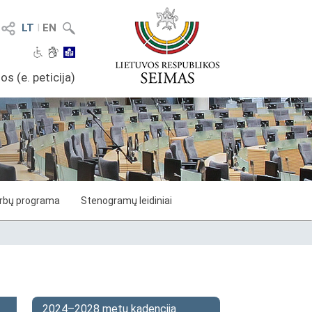
LT
I
EN
os (e. peticija)
arbų programa
Stenogramų leidiniai
2024–2028 metų kadencija