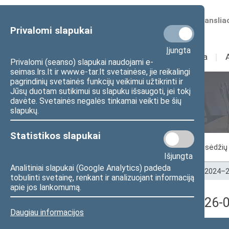
Numatomos transliac
Privalomi slapukai
Įjungta
Sudėtis
I
Veikla
I
Privalomi (seanso) slapukai naudojami e-
seimas.lrs.lt ir www.e-tar.lt svetainėse, jie reikalingi
pagrindinių svetainės funkcijų veikimui užtikrinti ir
Jūsų duotam sutikimui su slapuku išsaugoti, jei tokį
Seimo posėdžiai
davėte. Svetainės negalės tinkamai veikti be šių
slapukų.
Statistikos slapukai
Vykstantis posėdis
Posėdžiai
Posėdžių 
Išjungta
Analitiniai slapukai (Google Analytics) padeda
Pradžia
>
Seimo posėdžiai
>
Kadencijos
>
2024–2
tobulinti svetainę, renkant ir analizuojant informaciją
apie jos lankomumą.
4 eilinė Seimo sesija (2026
Daugiau informacijos
Posėdžio data
Posėdžiai