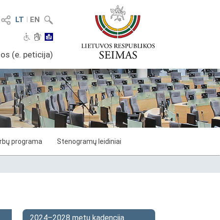
LT
I
EN
os (e. peticija)
arbų programa
Stenogramų leidiniai
2024–2028 metų kadencija