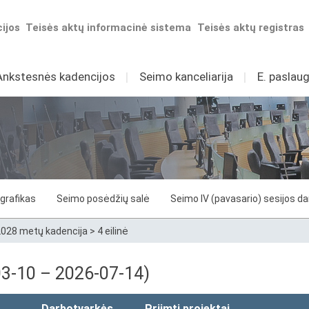
ijos
Teisės aktų informacinė sistema
Teisės aktų registras
Ankstesnės kadencijos
I
Seimo kanceliarija
I
E. paslaug
grafikas
Seimo posėdžių salė
Seimo IV (pavasario) sesijos d
028 metų kadencija
>
4 eilinė
-03-10 – 2026-07-14)
Darbotvarkės
Priimti projektai