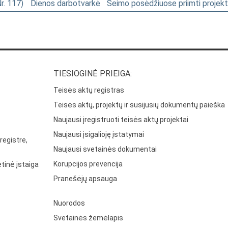
Nr. 117)
Dienos darbotvarkė
Seimo posėdžiuose priimti projekt
TIESIOGINĖ PRIEIGA:
Teisės aktų registras
Teisės aktų, projektų ir susijusių dokumentų paieška
Naujausi įregistruoti teisės aktų projektai
Naujausi įsigalioję įstatymai
registre,
Naujausi svetainės dokumentai
Korupcijos prevencija
tinė įstaiga
Pranešėjų apsauga
Nuorodos
Svetainės žemėlapis