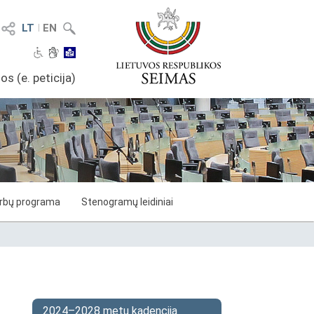
LT
I
EN
os (e. peticija)
arbų programa
Stenogramų leidiniai
2024–2028 metų kadencija