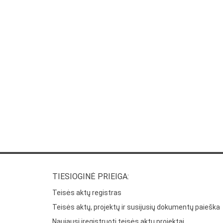
TIESIOGINĖ PRIEIGA:
Teisės aktų registras
Teisės aktų, projektų ir susijusių dokumentų paieška
Naujausi įregistruoti teisės aktų projektai