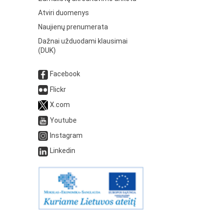
Atviri duomenys
Naujienų prenumerata
Dažnai užduodami klausimai
(DUK)
Facebook
Flickr
X.com
Youtube
Instagram
Linkedin