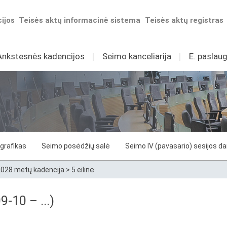
ijos
Teisės aktų informacinė sistema
Teisės aktų registras
Ankstesnės kadencijos
I
Seimo kanceliarija
I
E. paslaug
grafikas
Seimo posėdžių salė
Seimo IV (pavasario) sesijos d
028 metų kadencija
>
5 eilinė
9-10 – ...)