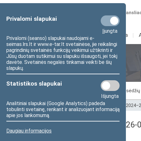
Numatomos transliac
Privalomi slapukai
Įjungta
Sudėtis
I
Veikla
I
Privalomi (seanso) slapukai naudojami e-
seimas.lrs.lt ir www.e-tar.lt svetainėse, jie reikalingi
pagrindinių svetainės funkcijų veikimui užtikrinti ir
Jūsų duotam sutikimui su slapuku išsaugoti, jei tokį
Seimo posėdžiai
davėte. Svetainės negalės tinkamai veikti be šių
slapukų.
Statistikos slapukai
Vykstantis posėdis
Posėdžiai
Posėdžių 
Išjungta
Analitiniai slapukai (Google Analytics) padeda
Pradžia
>
Seimo posėdžiai
>
Kadencijos
>
2024–2
tobulinti svetainę, renkant ir analizuojant informaciją
apie jos lankomumą.
5 eilinė Seimo sesija (2026-0
Daugiau informacijos