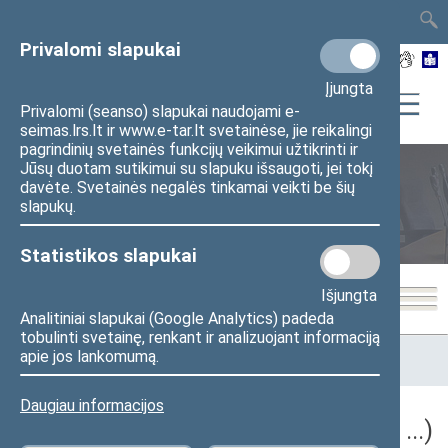
TAIS
TAR
LT
I
EN
Privalomi slapukai
Įjungta
Privalomi (seanso) slapukai naudojami e-
seimas.lrs.lt ir www.e-tar.lt svetainėse, jie reikalingi
pagrindinių svetainės funkcijų veikimui užtikrinti ir
Jūsų duotam sutikimui su slapuku išsaugoti, jei tokį
davėte. Svetainės negalės tinkamai veikti be šių
Seimo posėdžiai
slapukų.
Statistikos slapukai
Išjungta
Analitiniai slapukai (Google Analytics) padeda
tobulinti svetainę, renkant ir analizuojant informaciją
Pradžia
>
Seimo posėdžiai
>
Kadencijos
>
2024–2028 metų
apie jos lankomumą.
kadencija
>
5 eilinė
Daugiau informacijos
5 eilinė Seimo sesija (2026-09-10 – ...)