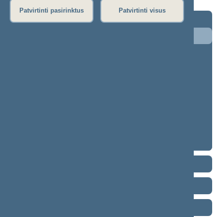
Patvirtinti pasirinktus
Patvirtinti visus
2024–2028 metų kadencija
5 eilinė (2026-09-10 – ...)
4 eilinė (2026-03-10 – 2026-07-14)
3 eilinė (2025-09-10 – 2025-12-23)
neeilinė (2025-08-21 – 2025-08-26)
2 eilinė (2025-03-10 – 2025-06-30)
1 eilinė (2024-11-14 – 2025-01-14)
2020–2024 metų kadencija
2016–2020 metų kadencija
2012–2016 metų kadencija