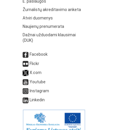
E. paslaugos
Žurnalistų akreditavimo anketa
Atviri duomenys
Naujienų prenumerata
Dažnai užduodami klausimai
(DUK)
Facebook
Flickr
X.com
Youtube
Instagram
Linkedin