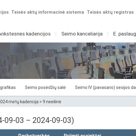
ijos
Teisės aktų informacinė sistema
Teisės aktų registras
Ankstesnės kadencijos
I
Seimo kanceliarija
I
E. paslaug
grafikas
Seimo posėdžių salė
Seimo IV (pavasario) sesijos d
024 metų kadencija
>
9 neeilinė
24-09-03 – 2024-09-03)
Darbotvarkės
Priimti projektai