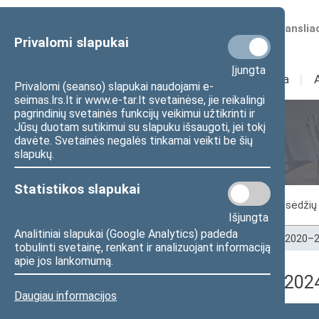
Numatomos transliac
Privalomi slapukai
Įjungta
Sudėtis
I
Veikla
I
Privalomi (seanso) slapukai naudojami e-
seimas.lrs.lt ir www.e-tar.lt svetainėse, jie reikalingi
pagrindinių svetainės funkcijų veikimui užtikrinti ir
Jūsų duotam sutikimui su slapuku išsaugoti, jei tokį
Seimo posėdžiai
davėte. Svetainės negalės tinkamai veikti be šių
slapukų.
Statistikos slapukai
Vykstantis posėdis
Posėdžiai
Posėdžių 
Išjungta
Analitiniai slapukai (Google Analytics) padeda
Pradžia
>
Seimo posėdžiai
>
Kadencijos
>
2020–2
tobulinti svetainę, renkant ir analizuojant informaciją
apie jos lankomumą.
9 neeilinė Seimo sesija (20
Daugiau informacijos
Posėdžio data
Posėdžiai