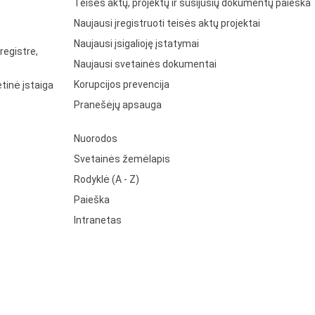
Teisės aktų, projektų ir susijusių dokumentų paieška
Naujausi įregistruoti teisės aktų projektai
Naujausi įsigalioję įstatymai
registre,
Naujausi svetainės dokumentai
Korupcijos prevencija
tinė įstaiga
Pranešėjų apsauga
Nuorodos
Svetainės žemėlapis
Rodyklė (A - Z)
Paieška
Intranetas