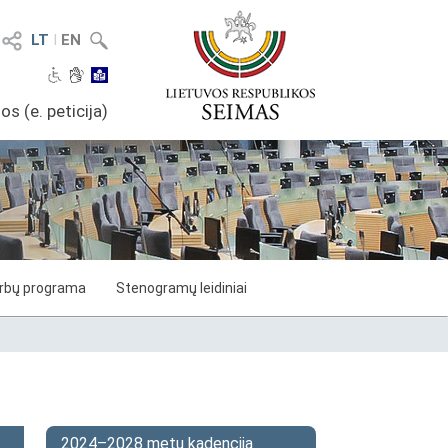
LT
I
EN
os (e. peticija)
arbų programa
Stenogramų leidiniai
2024–2028 metų kadencija