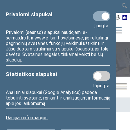
TAIS
TAR
LT
I
EN
Privalomi slapukai
Įjungta
Privalomi (seanso) slapukai naudojami e-
seimas.lrs.lt ir www.e-tar.lt svetainėse, jie reikalingi
pagrindinių svetainės funkcijų veikimui užtikrinti ir
Jūsų duotam sutikimui su slapuku išsaugoti, jei tokį
davėte. Svetainės negalės tinkamai veikti be šių
Seimo posėdžiai
slapukų.
Statistikos slapukai
Išjungta
Analitiniai slapukai (Google Analytics) padeda
tobulinti svetainę, renkant ir analizuojant informaciją
Pradžia
>
Seimo posėdžiai
>
Kadencijos
>
2024–2028 metų
apie jos lankomumą.
kadencija
>
4 eilinė
Daugiau informacijos
4 eilinė Seimo sesija (2026-03-10 –