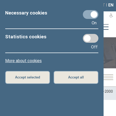
LAIS
RLA
LT
I
EN
Necessary cookies
On
Statistics cookies
Off
Plenary sittings
More about cookies
Accept selected
Accept all
Home
>
Plenary sittings
>
Parliamentary terms
>
Term 1996–2000
>
Seimo posėdžiai