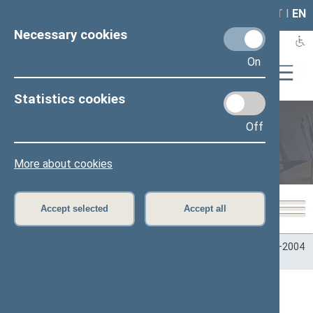
LAIS
RLA
LT
I
EN
Necessary cookies
On
Statistics cookies
Off
Plenary sittings
More about cookies
Accept selected
Accept all
Home
>
Plenary sittings
>
Parliamentary terms
>
Term 2000–2004
>
Seimo posėdžiai