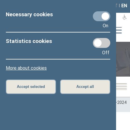
LAIS
RLA
LT
I
EN
Necessary cookies
On
Statistics cookies
Off
Plenary sittings
More about cookies
Accept selected
Accept all
Home
>
Plenary sittings
>
Parliamentary terms
>
Term 2020–2024
>
Seimo posėdžiai