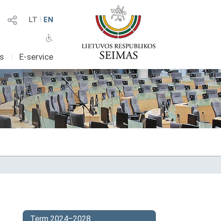
LT
I
EN
as
I
E-service
Term 2024–2028