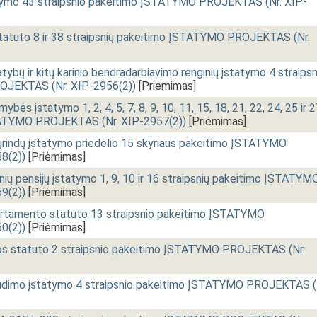
tymo 43 straipsnio pakeitimo ĮSTATYMO PROJEKTAS (Nr. XIP-
atuto 8 ir 38 straipsnių pakeitimo ĮSTATYMO PROJEKTAS (Nr.
atybų ir kitų karinio bendradarbiavimo renginių įstatymo 4 straipsn
JEKTAS (Nr. XIP-2956(2))
[Priėmimas]
bės įstatymo 1, 2, 4, 5, 7, 8, 9, 10, 11, 15, 18, 21, 22, 24, 25 ir 
STATYMO PROJEKTAS (Nr. XIP-2957(2))
[Priėmimas]
rindų įstatymo priedėlio 15 skyriaus pakeitimo ĮSTATYMO
8(2))
[Priėmimas]
binių pensijų įstatymo 1, 9, 10 ir 16 straipsnių pakeitimo ĮSTATYM
9(2))
[Priėmimas]
rtamento statuto 13 straipsnio pakeitimo ĮSTATYMO
0(2))
[Priėmimas]
ybos statuto 2 straipsnio pakeitimo ĮSTATYMO PROJEKTAS (Nr.
draudimo įstatymo 4 straipsnio pakeitimo ĮSTATYMO PROJEKTAS (