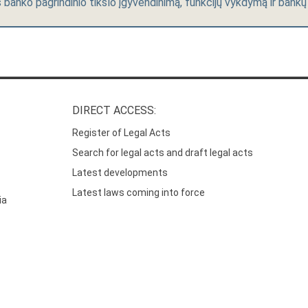
banko pagrindinio tikslo įgyvendinimą, funkcijų vykdymą ir bankų
DIRECT ACCESS:
Register of Legal Acts
Search for legal acts and draft legal acts
Latest developments
Latest laws coming into force
ia