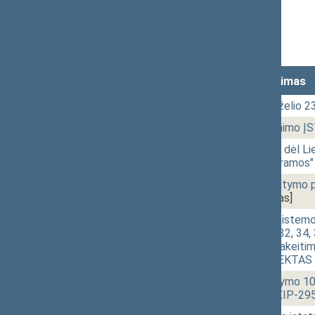
Stenograma
Garso įrašas
(
atsisiųsti
)
Lankomumas
Laikas
Numeris
Svarstytas klausimas
10:00
1 - 1.
Seimo 2011 m. birželio 23
10:10
1 - 2.
Pagalbinio apvaisinimo
11:11
1 - 3a.
Seimo NUTARIMO dėl Liet
sesijos darbų programos
11:15
1 - 4a.
Karo prievolės įstatymo
2951(3))
[Priėmimas]
11:42
1 - 4b.
Krašto apsaugos sistemos 
23, 28, 29, 30, 31, 32, 34, 
68, 69 straipsnių pakeitim
ĮSTATYMO PROJEKTAS (N
11:44
1 - 4c.
Ūkininko ūkio įstatymo 1
PROJEKTAS (Nr. XIP-295