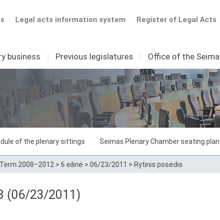
ts
Legal acts information system
Register of Legal Acts
ry business
I
Previous legislatures
I
Office of the Seim
dule of the plenary sittings
Seimas Plenary Chamber seating plan
Term 2008–2012
>
6 eilinė
>
06/23/2011
>
Rytinis posėdis
43 (06/23/2011)