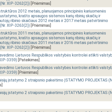
r. XIP-3262(2))
[Priėmimas]
struktūros 2012 metais, planuojamos principinės kariuomenės
statymo, krašto apsaugos sistemos karių ribinių skaičių ir
autojų ribinio skaičiaus 2012 metais ir 2017 metais patvirtinimo
r. XIP-3263(2))
[Priėmimas]
struktūros 2011 metais, planuojamos principinės kariuomenės
statymo, krašto apsaugos sistemos karių ribinių skaičių ir
autojų ribinio skaičiaus 2011 metais ir 2016 metais patvirtinimo
r. XIP-3262(2))
[Priėmimas]
dimo Lietuvos Respublikos valstybės kontrolei atlikti valstyb
XIP-3359)
[Pateikimas]
dimo Lietuvos Respublikos valstybės kontrolei atlikti valstyb
XIP-3359)
[Priėmimas]
misijų įstatymo 2 straipsnio pakeitimo ĮSTATYMO PROJEKTAS (N
s]
misijų įstatymo 2 straipsnio pakeitimo ĮSTATYMO PROJEKTAS (N