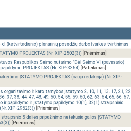
 d. (ketvirtadienio) plenarinių posėdžių darbotvarkės tvirtinimas
 ĮSTATYMO PROJEKTAS (Nr. XIP-2502(3))
[Priėmimas]
uvos Respublikos Seimo nutarimo "Dėl Seimo VI (pavasario)
" papildymo PROJEKTAS (Nr. XIP-3364)
[Pateikimas]
 pakeitimo ĮSTATYMO PROJEKTAS (nauja redakcija) (Nr. XIP-
organizavimo ir karo tarnybos įstatymo 2, 10, 11, 13, 17, 21, 22
36, 37, 38, 44, 47, 48, 49, 50, 54, 55, 59, 60, 62, 63, 64, 65, 66, 67,
o ir papildymo ir Įstatymo papildymo 10(1), 32(1) straipsniais
r. XIP-2952(3))
[Priėmimas]
0 straipsnio 5 dalies pripažinimo netekusia galios ĮSTATYMO
3(3))
[Priėmimas]