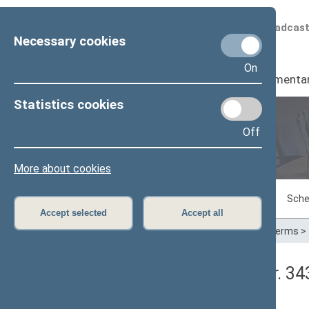
Scheduled broadcas
Necessary cookies
On
Seimas
I
Parliamenta
Statistics cookies
Off
Plenary sittings
More about cookies
Sitting in progress
Plenary sittings
Sche
Accept selected
Accept all
Home
>
Plenary sittings
>
Parliamentary terms
>
Seimo rytinis posėdis Nr. 3
Protokolas