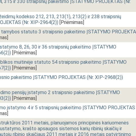
, 315 ir 330 straipsnių pakeitimo ĮSTATYMO PROJEKTAS (Nr.
žeidimų kodekso 212, 213, 213(1), 213(2) ir 238 straipsnių
JEKTAS (Nr. XIP-2964(2))
[Priėmimas]
os tarnybos statuto 3 straipsnio pakeitimo ĮSTATYMO PROJEKT
mas]
 įstatymo 8, 26, 30 ir 36 straipsnių pakeitimo ĮSTATYMO
6(2))
[Priėmimas]
blikos muitinėje statuto 54 straipsnio pakeitimo ĮSTATYMO
7(2))
[Priėmimas]
ipsnio pakeitimo ĮSTATYMO PROJEKTAS (Nr. XIP-2968(2))
raudimo pensijų įstatymo 2 straipsnio pakeitimo ĮSTATYMO
3(2))
[Priėmimas]
dimo įstatymo 4 ir 5 straipsnių pakeitimo ĮSTATYMO PROJEKTAS
mas]
struktūros 2011 metais, planuojamos principinės kariuomenės
statymo, krašto apsaugos sistemos karių ribinių skaičių ir
autojų ribinio skaičiaus 2011 metais ir 2016 metais patvirtinimo