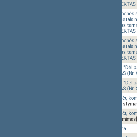
ĮSTATYMO PROJEKTAS (N
12:25
1 - 5b.
Principinės kariuomenės 
struktūros 2017 metais nu
statutinių valstybės tarn
ĮSTATYMO PROJEKTAS (N
12:35
1 - 5a.
Principinės kariuomenės 
struktūros 2016 metais nu
statutinių valstybės tarn
ĮSTATYMO PROJEKTAS (N
12:36
1 - 6.
Seimo NUTARIMO "Dėl pave
auditą" PROJEKTAS (Nr. 
12:53
1 - 6.
Seimo NUTARIMO "Dėl pave
auditą" PROJEKTAS (Nr. 
12:57
r - 2.
Administracinių ginčų ko
XIP-2603(2))
[Svarstyma
12:58
r - 2.
Administracinių ginčų ko
XIP-2603(2))
[Priėmimas]
12:59
1 - 7.
Vyriausybės valanda