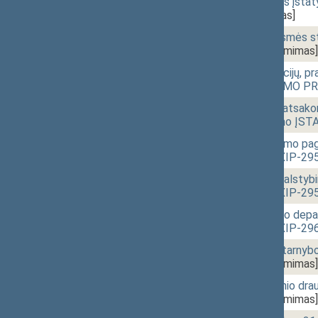
11:45
1 - 4d.
Valstybės tarnybos įsta
2954(3))
[Priėmimas]
11:48
1 - 4e.
Kariuomenės drausmės st
XIP-2955(2))
[Priėmimas]
11:48
1 - 4f.
Tarptautinių operacijų, pr
pakeitimo ĮSTATYMO PRO
11:49
1 - 4g.
Karių materialinės atsakomy
straipsnių pakeitimo Į
11:51
1 - 4h.
Nacionalinio saugumo pag
PROJEKTAS (Nr. XIP-295
11:51
1 - 4i.
Pareigūnų ir karių valsty
PROJEKTAS (Nr. XIP-295
11:52
1 - 4j.
Valstybės saugumo depa
PROJEKTAS (Nr. XIP-296
11:53
1 - 4k.
Specialiųjų tyrimų tarn
XIP-2961(2))
[Priėmimas]
11:54
1 - 4l.
Valstybinio socialinio 
XIP-2962(2))
[Priėmimas]