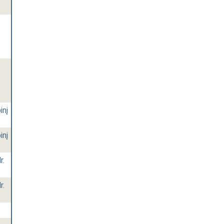
inį
inį
r.
r.