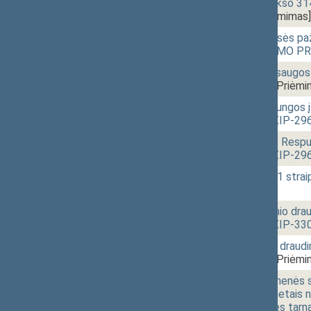
11:55
1 - 4m.
Baudžiamojo kodekso 314
XIP-2963(2))
[Priėmimas]
11:56
1 - 4n.
Administracinių teisės pa
pakeitimo ĮSTATYMO PRO
11:57
1 - 4o.
Civilinės krašto apsaug
(Nr. XIP-2965(2))
[Priėmi
11:58
1 - 4p.
Lietuvos šaulių sąjungos
PROJEKTAS (Nr. XIP-296
11:59
1 - 4r.
Tarnybos Lietuvos Respu
PROJEKTAS (Nr. XIP-296
12:00
1 - 4s.
Darbo kodekso 131 stra
[Priėmimas]
12:01
1 - 4t.
Valstybinių socialinio d
PROJEKTAS (Nr. XIP-330
12:01
1 - 4u.
Nedarbo socialinio drau
(Nr. XIP-3304(2))
[Priėmi
12:15
1 - 5a.
Principinės kariuomenės 
struktūros 2016 metais nu
statutinių valstybės tarn