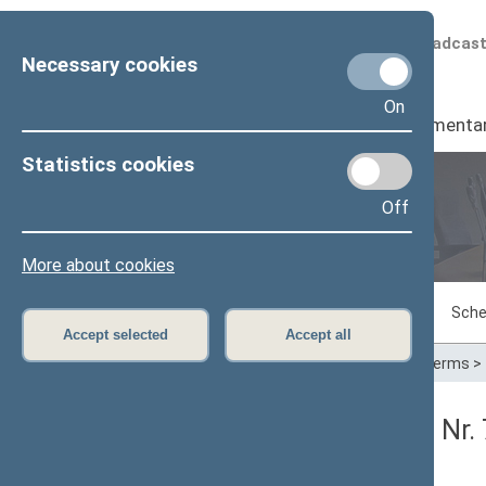
Scheduled broadcas
Necessary cookies
On
Seimas
I
Parliamenta
Statistics cookies
Off
Plenary sittings
More about cookies
Sitting in progress
Plenary sittings
Sche
Accept selected
Accept all
Home
>
Plenary sittings
>
Parliamentary terms
>
Seimo vakarinis posėdis Nr.
Protokolas