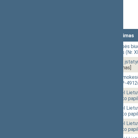
Stenograma
Vaizdo įrašas
Lankomumas
Laikas
Numeris
Svarstytas klausimas
14:02
2 - 2. 1.
2021 metų valstybės biudž
įstatymo projektas (Nr. X
14:34
2 - 2. 2.
Biudžeto sandaros įstatym
5303(2))
[Svarstymas]
14:37
2 - 3.
Gyventojų pajamų mokesči
projektas (Nr. XIIIP-4912
14:37
2 - 1.
Seimo statuto „Dėl Lietu
pakeitimo ir Statuto papi
14:38
2 - 1.
Seimo statuto „Dėl Lietu
pakeitimo ir Statuto papi
14:51
2 - 1.
Seimo statuto „Dėl Lietu
pakeitimo ir Statuto papi