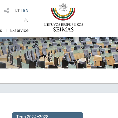
LT
I
EN
as
I
E-service
Term 2024–2028