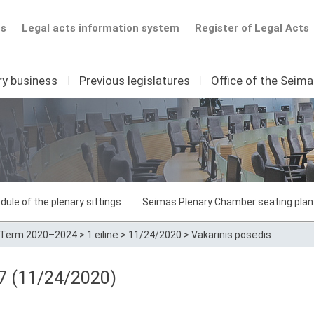
ts
Legal acts information system
Register of Legal Acts
ry business
I
Previous legislatures
I
Office of the Seim
dule of the plenary sittings
Seimas Plenary Chamber seating plan
Term 2020–2024
>
1 eilinė
>
11/24/2020
>
Vakarinis posėdis
 7 (11/24/2020)