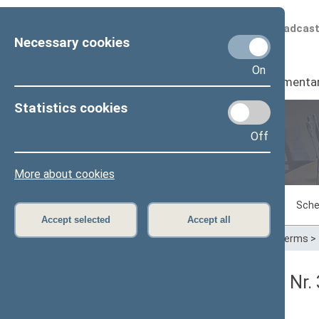
Scheduled broadcas
Necessary cookies
On
Seimas
I
Parliamenta
Statistics cookies
Off
Plenary sittings
More about cookies
Sitting in progress
Plenary sittings
Sche
Accept selected
Accept all
Home
>
Plenary sittings
>
Parliamentary terms
>
Seimo vakarinis posėdis Nr.
Protokolas