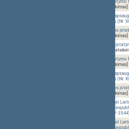
16:13
2 - 6.
Viešųjų pirkimų įstatymo 
XIVP-3516)
[Pateikimas]
16:32
2 - 8.
Gyvūnų gerovės ir apsaugo
įstatymo projektas (Nr. 
16:42
2 - 9.
Labdaros ir paramos įstat
XIVP-3502)
[Pateikimas]
17:01
2 - 10.
Profesinių sąjungų įstaty
(Nr. XIVP-3394)
[Pateiki
17:19
2 - 6.
Viešųjų pirkimų įstatymo 
XIVP-3516)
[Pateikimas]
17:21
2 - 8.
Gyvūnų gerovės ir apsaugo
įstatymo projektas (Nr. 
17:22
2 - 9.
Labdaros ir paramos įstat
XIVP-3502)
[Pateikimas]
17:24
r - 2.
Seimo nutarimo „Dėl Liet
69 „Dėl Lietuvos Respubl
projektas (Nr. XIVP-3544
17:25
r - 2.
Seimo nutarimo „Dėl Liet
69 „Dėl Lietuvos Respubl