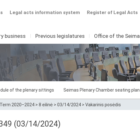
ts
Legal acts information system
Register of Legal Acts
ry business
I
Previous legislatures
I
Office of the Seim
dule of the plenary sittings
Seimas Plenary Chamber seating plan
Term 2020–2024
>
8 eilinė
>
03/14/2024
>
Vakarinis posėdis
 349 (03/14/2024)