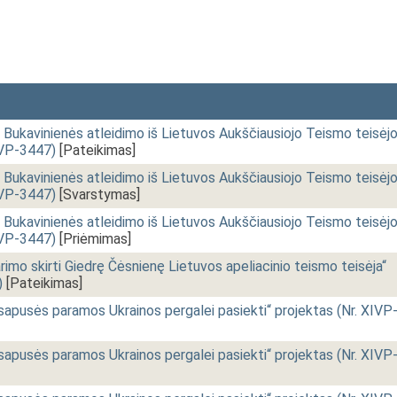
 Bukavinienės atleidimo iš Lietuvos Aukščiausiojo Teismo teisėj
IVP-3447)
[Pateikimas]
 Bukavinienės atleidimo iš Lietuvos Aukščiausiojo Teismo teisėj
IVP-3447)
[Svarstymas]
 Bukavinienės atleidimo iš Lietuvos Aukščiausiojo Teismo teisėj
IVP-3447)
[Priėmimas]
rimo skirti Giedrę Čėsnienę Lietuvos apeliacinio teismo teisėja“
)
[Pateikimas]
isapusės paramos Ukrainos pergalei pasiekti“ projektas (Nr. XIVP
isapusės paramos Ukrainos pergalei pasiekti“ projektas (Nr. XIVP