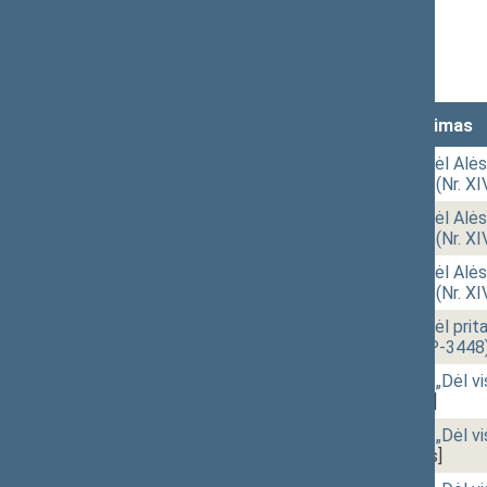
Stenograma
Vaizdo įrašas
Lankomumas
Laikas
Numeris
Svarstytas klausimas
14:01
2 - 1.
Seimo nutarimo „Dėl Alės
pareigų“ projektas (Nr. X
14:03
2 - 1.
Seimo nutarimo „Dėl Alės
pareigų“ projektas (Nr. X
14:03
2 - 1.
Seimo nutarimo „Dėl Alės
pareigų“ projektas (Nr. X
14:04
2 - 2.
Seimo nutarimo „Dėl prita
projektas (Nr. XIVP-3448
14:15
2 - 3.
Seimo rezoliucijos „Dėl v
3545)
[Pateikimas]
14:31
2 - 3.
Seimo rezoliucijos „Dėl v
3545)
[Svarstymas]