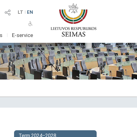
LT
I
EN
as
I
E-service
Term 2024–2028