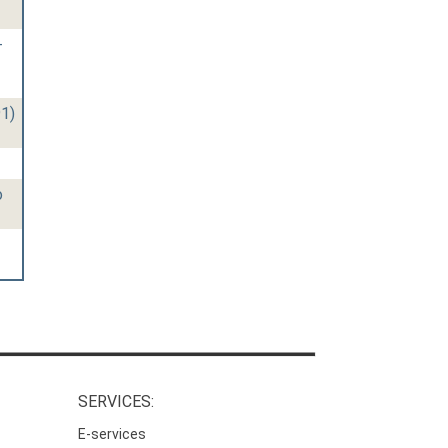
-
91)
o
SERVICES:
E-services