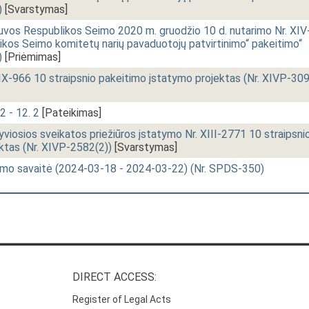
)
[Svarstymas]
uvos Respublikos Seimo 2020 m. gruodžio 10 d. nutarimo Nr. XIV
ikos Seimo komitetų narių pavaduotojų patvirtinimo“ pakeitimo“
)
[Priėmimas]
IX-966 10 straipsnio pakeitimo įstatymo projektas (Nr. XIVP-30
2 - 12. 2
[Pateikimas]
yviosios sveikatos priežiūros įstatymo Nr. XIII-2771 10 straipsni
ktas (Nr. XIVP-2582(2))
[Svarstymas]
imo savaitė (2024-03-18 - 2024-03-22) (Nr. SPDS-350)
DIRECT ACCESS:
Register of Legal Acts