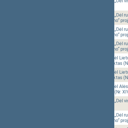
14:37
2 - 3.
Seimo rezoliucijos „Dėl v
3545)
[Priėmimas]
14:39
2 - 4.
Seimo rezoliucijos „Dėl r
teritoriją uždraudimo“ pr
14:56
2 - 4.
Seimo rezoliucijos „Dėl r
teritoriją uždraudimo“ pr
15:07
2 - 4.
Seimo rezoliucijos „Dėl r
teritoriją uždraudimo“ pr
15:08
2 - 5.
Seimo nutarimo „Dėl Liet
patvirtinimo“ projektas (
15:34
2 - 5.
Seimo nutarimo „Dėl Liet
patvirtinimo“ projektas (
16:10
2 - 1.
Seimo nutarimo „Dėl Alės
pareigų“ projektas (Nr. X
16:11
2 - 3.
Seimo rezoliucijos „Dėl v
3545)
[Priėmimas]
16:12
2 - 4.
Seimo rezoliucijos „Dėl r
teritoriją uždraudimo“ pr