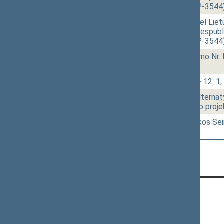
projektas (Nr. XIVP-3544
17:25
r - 2.
Seimo nutarimo „Dėl Liet
69 „Dėl Lietuvos Respubl
projektas (Nr. XIVP-3544
17:26
2 - 11.
Medžioklės įstatymo Nr. 
[Pateikimas]
17:32
2 - 12.
Klausimų grupė: 2 - 12. 1, 
17:47
r - 1.
Papildomosios ir alternat
pakeitimo įstatymo proje
17:49
r - 6.
Lietuvos Respublikos Se
[Tvirtinimas]
CONTACTS:
Gedimino pr. 53, LT-01109 Vilnius,