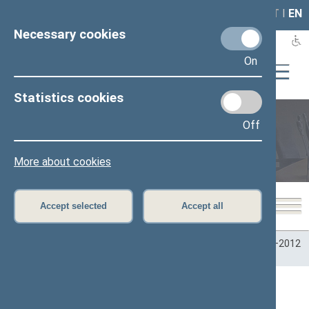
LAIS
RLA
LT
I
EN
Necessary cookies
On
Statistics cookies
Off
Plenary sittings
More about cookies
Accept selected
Accept all
Home
>
Plenary sittings
>
Parliamentary terms
>
Term 2008–2012
>
07/14/2026
>
Rytinis posėdis
Lankomumas (07/14/2026, 172