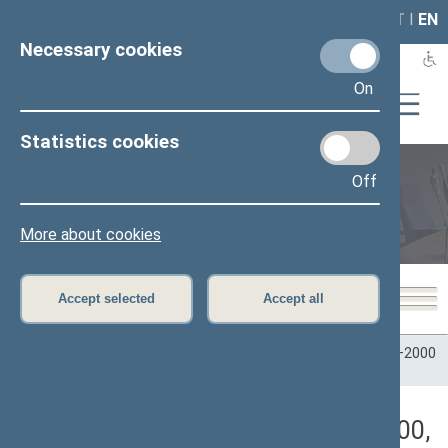
LAIS
RLA
LT
I
EN
Necessary cookies
On
Statistics cookies
Off
Plenary sittings
More about cookies
Accept selected
Accept all
Home
>
Plenary sittings
>
Parliamentary terms
>
Term 1996–2000
>
8 eilinė
>
06/22/2000
>
Rytinis posėdis
Darbotvarkės klausimas (06/22/2000,