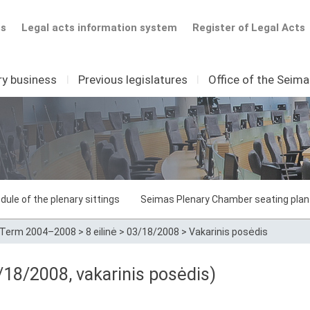
ts
Legal acts information system
Register of Legal Acts
ry business
I
Previous legislatures
I
Office of the Seim
dule of the plenary sittings
Seimas Plenary Chamber seating plan
Term 2004–2008
>
8 eilinė
>
03/18/2008
>
Vakarinis posėdis
18/2008, vakarinis posėdis)