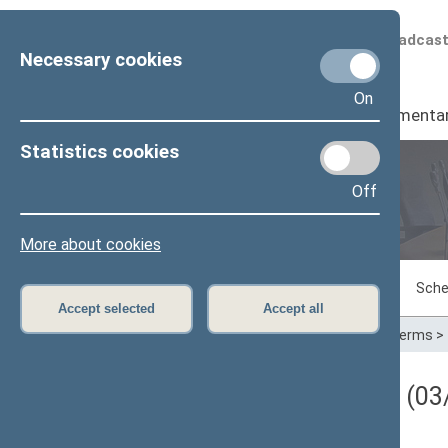
Scheduled broadcas
Necessary cookies
On
Seimas
I
Parliamenta
Statistics cookies
Off
Plenary sittings
More about cookies
Sitting in progress
Plenary sittings
Sche
Accept selected
Accept all
Home
>
Plenary sittings
>
Parliamentary terms
>
Darbotvarkės klausimas (03/