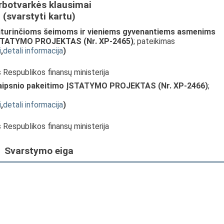
rbotvarkės klausimai
(svarstyti kartu)
siturinčioms šeimoms ir vieniems gyvenantiems asmenims
 ĮSTATYMO PROJEKTAS (Nr. XP-2465)
; pateikimas
i
,
detali informacija
)
s Respublikos finansų ministerija
traipsnio pakeitimo ĮSTATYMO PROJEKTAS (Nr. XP-2466)
;
i
,
detali informacija
)
s Respublikos finansų ministerija
Svarstymo eiga