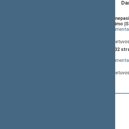
Da
Piniginės socialinės paramos nepa
įstatymo 14 straipsnio pakeitimo
(
dokumento tekstas
,
susiję dokumenta
Pranešėjas(-ai):
Rimantas Šadžius
, Ministras, Lietuvo
Socialinių paslaugų įstatymo 32 s
pateikimas
(
dokumento tekstas
,
susiję dokumenta
Pranešėjas(-ai):
Rimantas Šadžius
, Ministras, Lietuvo
20:03:04
Kalbėjo
Jonas Juozapaitis
20:03:23
Kalbėjo
Edmundas Pupinis
20:04:22
Kalbėjo
Vytautas Čepas
20:05:21
Kalbėjo
Rytas Kupčinskas