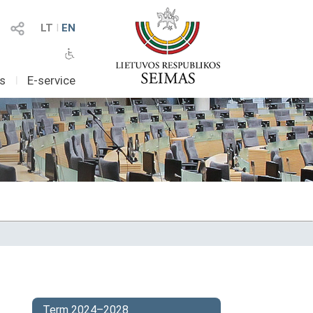
LT
I
EN
as
I
E-service
Term 2024–2028