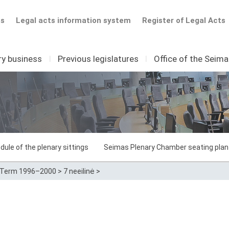
ts
Legal acts information system
Register of Legal Acts
ry business
I
Previous legislatures
I
Office of the Seim
dule of the plenary sittings
Seimas Plenary Chamber seating plan
Term 1996–2000
>
7 neeilinė
>