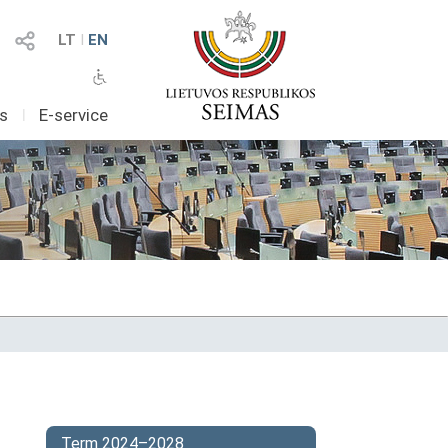
LT
I
EN
as
I
E-service
Term 2024–2028