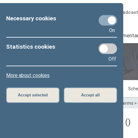
Scheduled broadcas
Necessary cookies
On
Seimas
I
Parliamenta
Statistics cookies
Off
Plenary sittings
More about cookies
Sitting in progress
Plenary sittings
Sche
Accept selected
Accept all
Home
>
Plenary sittings
>
Parliamentary terms
>
Darbotvarkės klausimas ()