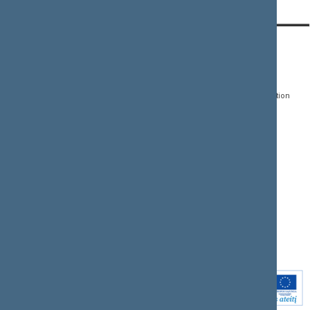
CONTACTS:
DIRECT ACCESS:
SERVICES:
Gedimino pr. 53, LT-
Register of Legal Acts
E-services
01109 Vilnius,
Lithuania
Search for legal acts and
Media Accreditation
draft legal acts
Form
+370 5 239 6060
E-mail:
priim@lrs.lt
Latest developments
Facebook
© Office of the Seimas of
Latest laws coming into
the Republic of Lithuania
force
Flickr
X.com
Youtube
Instagram
Linkedin