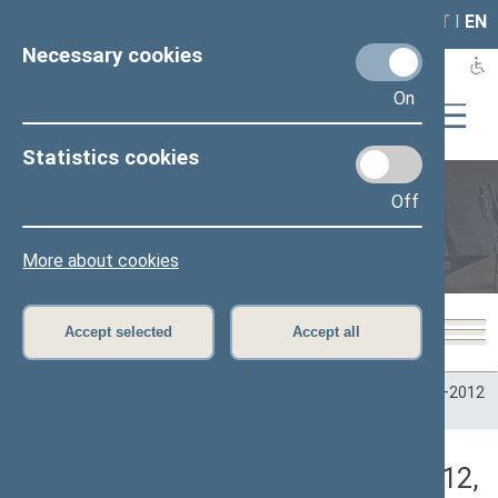
LAIS
RLA
LT
I
EN
Necessary cookies
On
Statistics cookies
Off
Plenary sittings
More about cookies
Accept selected
Accept all
Home
>
Plenary sittings
>
Parliamentary terms
>
Term 2008–2012
>
9 eilinė
>
09/11/2012
>
Vakarinis posėdis
Darbotvarkės klausimas (09/11/2012,