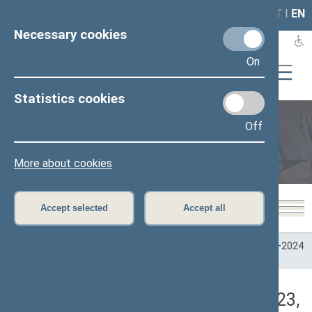
LAIS
RLA
LT
I
EN
Necessary cookies
On
Statistics cookies
Off
Plenary sittings
More about cookies
Accept selected
Accept all
Home
>
Plenary sittings
>
Parliamentary terms
>
Term 2020–2024
>
6 eilinė
>
05/25/2023
>
Rytinis posėdis
Darbotvarkės klausimas (05/25/2023,