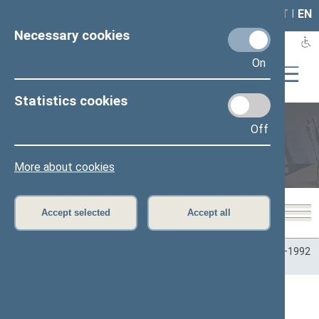
LAIS
RLA
LT
I
EN
Necessary cookies
On
Statistics cookies
Off
Plenary sittings
More about cookies
Accept selected
Accept all
Home
>
Plenary sittings
>
Parliamentary terms
>
Term 1990–1992
>
6 eilinė
>
10/13/1992
10/13/1992 dienos darbotvarkė