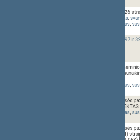
1 - 14a.
Civilinio kodekso 326 s
P-971)
[
svarstymas
,
sva
(
dokumento tekstas
,
sus
1 - 14b.
Civilinio kodekso 197 i
1 - 15.
Konvencijos dėl cheminio
uždraudimo bei jo sunai
980)
[
pateikimas
]
(
dokumento tekstas
,
sus
1 - 16.
Administracinių teisės pa
ĮSTATYMO PROJEKTAS (
(
dokumento tekstas
,
sus
1 - 17.
Administracinių teisės pa
94, 224, 235, 259(1) str
PROJEKTAS (Nr. P-963)