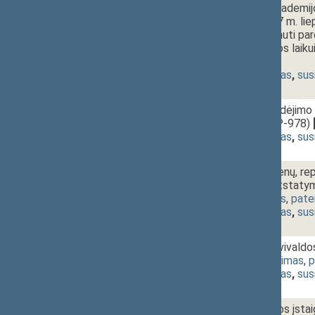
2 - 4b.
Lietuvos teisės akademij
pareigūnų, po 1997 m. liep
pareigas, teisės gauti par
prilyginimo tarnybos la
[
pateikimas
]
(
dokumento tekstas
,
sus
2 - 5.
Policijos rėmėjų-judėji
PROJEKTAS (Nr. P-978)
(
dokumento tekstas
,
sus
2 - 6.
Įstatymo dėl asmenų, rep
režimams, teisių atsta
973(2))
[
pateikimas
,
pate
(
dokumento tekstas
,
sus
2 - 7.
Europos vietos savivald
(Nr. P-989)
[
pateikimas
,
p
(
dokumento tekstas
,
sus
2 - 8a.
Sveikatos priežiūros įst