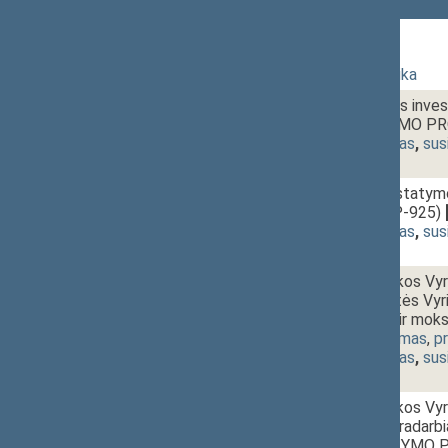
150 Rytinis posėdis
1 - 1.
Seimo nario priesaika
1 - 2.
20 mln. ekiu Šiaurės inv
finansuoti ĮSTATYMO PR
(
dokumento tekstas
,
sus
1 - 3.
Bedarbių rėmimo įstatym
PROJEKTAS (Nr. P-925)
(
dokumento tekstas
,
sus
1 - 4.
Lietuvos Respublikos Vyria
Jungtinės Karalystės Vyr
kultūros, švietimo ir m
(Nr. P-890)
[
priėmimas
,
p
(
dokumento tekstas
,
sus
1 - 5.
Lietuvos Respublikos Vyr
sutarties dėl bendradarbi
ratifikavimo ĮSTATYMO 