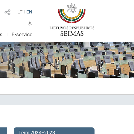
LT
I
EN
as
I
E-service
Term 2024–2028