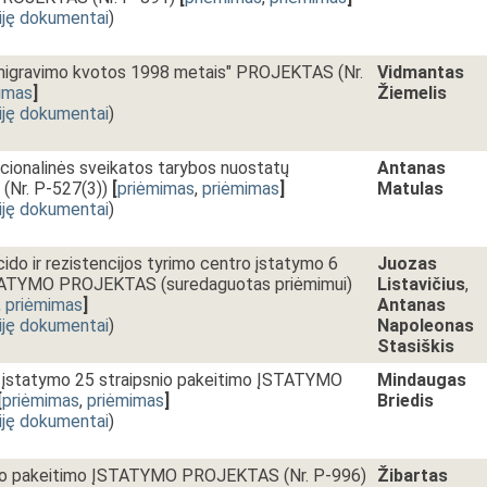
iję dokumentai
)
igravimo kvotos 1998 metais" PROJEKTAS (Nr.
Vidmantas
imas
]
Žiemelis
iję dokumentai
)
onalinės sveikatos tarybos nuostatų
Antanas
(Nr. P-527(3))
[
priėmimas
,
priėmimas
]
Matulas
iję dokumentai
)
do ir rezistencijos tyrimo centro įstatymo 6
Juozas
STATYMO PROJEKTAS (suredaguotas priėmimui)
Listavičius
,
,
priėmimas
]
Antanas
iję dokumentai
)
Napoleonas
Stasiškis
įstatymo 25 straipsnio pakeitimo ĮSTATYMO
Mindaugas
[
priėmimas
,
priėmimas
]
Briedis
iję dokumentai
)
mo pakeitimo ĮSTATYMO PROJEKTAS (Nr. P-996)
Žibartas