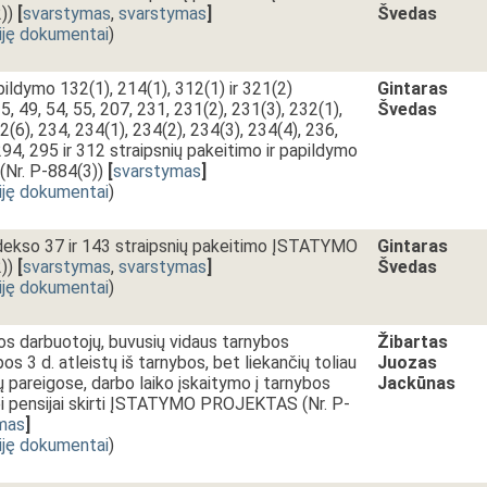
))
[
svarstymas
,
svarstymas
]
Švedas
iję dokumentai
)
ldymo 132(1), 214(1), 312(1) ir 321(2)
Gintaras
 35, 49, 54, 55, 207, 231, 231(2), 231(3), 232(1),
Švedas
2(6), 234, 234(1), 234(2), 234(3), 234(4), 236,
294, 295 ir 312 straipsnių pakeitimo ir papildymo
r. P-884(3))
[
svarstymas
]
iję dokumentai
)
ekso 37 ir 143 straipsnių pakeitimo ĮSTATYMO
Gintaras
))
[
svarstymas
,
svarstymas
]
Švedas
iję dokumentai
)
os darbuotojų, buvusių vidaus tarnybos
Žibartas
os 3 d. atleistų iš tarnybos, bet liekančių toliau
Juozas
ų pareigose, darbo laiko įskaitymo į tarnybos
Jackūnas
nei pensijai skirti ĮSTATYMO PROJEKTAS (Nr. P-
imas
]
iję dokumentai
)