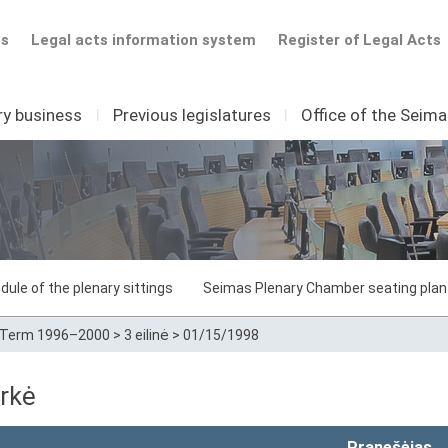
ts
Legal acts information system
Register of Legal Acts
ry business
I
Previous legislatures
I
Office of the Seim
dule of the plenary sittings
Seimas Plenary Chamber seating plan
Term 1996–2000
>
3 eilinė
>
01/15/1998
rkė
Pranešėjas