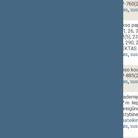
PROJEKTAS (Nr. P-760(2
(
dokumento tekstas
,
sus
2 - 3a.
Baudžiamojo kodekso papi
straipsniais ir 81, 11, 26,
232(2), 232(4), 232(5), 23
285, 287, 288, 289, 290, 
ĮSTATYMO PROJEKTAS (N
(
dokumento tekstas
,
sus
2 - 3b.
Baudžiamojo proceso kod
PROJEKTAS (Nr. P-885(2
(
dokumento tekstas
,
sus
2 - 4a.
Lietuvos teisės akademij
pareigūnų, po 1997 m. liep
dirbti buvusiose pareigūn
laiką pareigūnų valstybi
935)
[
pateikimas
,
pateik
(
dokumento tekstas
,
sus