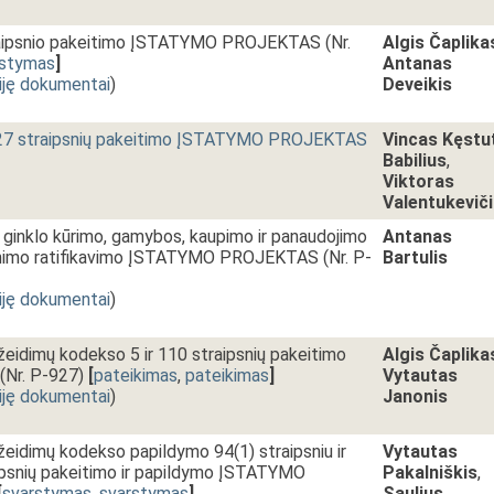
traipsnio pakeitimo ĮSTATYMO PROJEKTAS (Nr.
Algis Čaplika
rstymas
]
Antanas
iję dokumentai
)
Deveikis
r 327 straipsnių pakeitimo ĮSTATYMO PROJEKTAS
Vincas Kęstu
Babilius
,
Viktoras
Valentukevič
 ginklo kūrimo, gamybos, kaupimo ir panaudojimo
Antanas
kinimo ratifikavimo ĮSTATYMO PROJEKTAS (Nr. P-
Bartulis
iję dokumentai
)
žeidimų kodekso 5 ir 110 straipsnių pakeitimo
Algis Čaplika
Nr. P-927)
[
pateikimas
,
pateikimas
]
Vytautas
iję dokumentai
)
Janonis
žeidimų kodekso papildymo 94(1) straipsniu ir
Vytautas
aipsnių pakeitimo ir papildymo ĮSTATYMO
Pakalniškis
,
[
svarstymas
,
svarstymas
]
Saulius