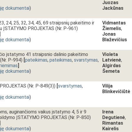
Juozas
iję dokumentai
)
Jackūnas
, 24, 25, 32, 34, 45, 69 straipsnių pakeitimo ir
Vidmantas
sniu ĮSTATYMO PROJEKTAS (Nr. P-961)
Žiemelis
,
]
Jonas
iję dokumentai
)
Blaževičius
io įstatymo 41 straipsnio dalinio pakeitimo
Violeta
Nr. P-994)
[
pateikimas
,
pateikimas
,
svarstymas
,
Latvienė
,
riėmimas
]
Algirdas
iję dokumentai
)
Šemeta
PROJEKTAS (Nr. P-849(3))
[
svarstymas
,
Vilija
Blinkevičiūtė
iję dokumentai
)
ms, auginančioms vaikus įstatymo 4, 5 ir 9
Irena
 papildymo ĮSTATYMO PROJEKTAS (Nr. P-850)
Degutienė
,
]
Rimantas
iję dokumentai
)
Kairelis