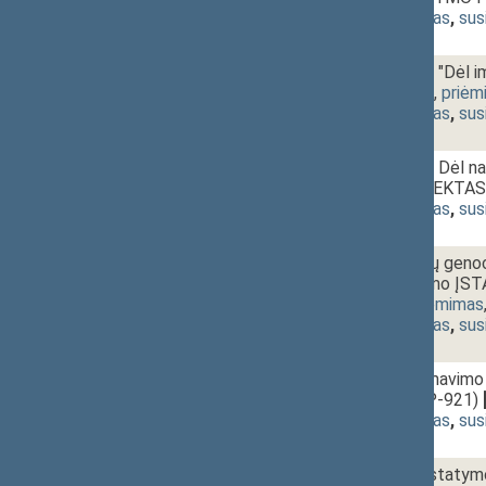
(
dokumento tekstas
,
sus
1 - 6.
Seimo NUTARIMO "Dėl im
P-962)
[
priėmimas
,
priėm
(
dokumento tekstas
,
sus
1 - 7.
Seimo NUTARIMO Dėl naci
patvirtinimo PROJEKTAS 
(
dokumento tekstas
,
sus
1 - 8.
Lietuvos gyventojų genoci
straipsnio papildymo Į
(Nr. P-893(3))
[
priėmimas
(
dokumento tekstas
,
sus
1 - 9.
Visuomenės informavimo 
PROJEKTAS (Nr. P-921)
(
dokumento tekstas
,
sus
1 - 10.
Tautinių mažumų įstaty