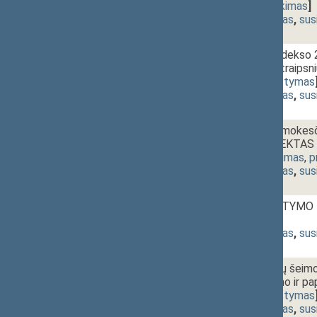
[
pateikimas
,
pateikimas
]
(
dokumento tekstas
,
sus
1 - 11.
Pataisos darbų kodekso 23
papildymo 45(3) straip
[
svarstymas
,
svarstymas
(
dokumento tekstas
,
sus
1 - 12.
Pridėtinės vertės mokesč
ĮSTATYMO PROJEKTAS (
svarstymas
,
priėmimas
,
p
(
dokumento tekstas
,
sus
1 - 13a.
Vaikų globos ĮSTATYMO 
svarstymas
]
(
dokumento tekstas
,
sus
1 - 13b.
Valstybinių pašalpų šeimo
straipsnių pakeitimo ir
[
svarstymas
,
svarstymas
(
dokumento tekstas
,
sus