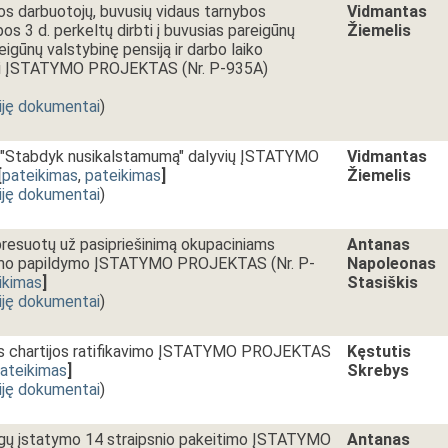
os darbuotojų, buvusių vidaus tarnybos
Vidmantas
os 3 d. perkeltų dirbti į buvusias pareigūnų
Žiemelis
eigūnų valstybinę pensiją ir darbo laiko
ikui ĮSTATYMO PROJEKTAS (Nr. P-935A)
iję dokumentai
)
mo "Stabdyk nusikalstamumą" dalyvių ĮSTATYMO
Vidmantas
[
pateikimas
,
pateikimas
]
Žiemelis
iję dokumentai
)
resuotų už pasipriešinimą okupaciniams
Antanas
tymo papildymo ĮSTATYMO PROJEKTAS (Nr. P-
Napoleonas
ikimas
]
Stasiškis
iję dokumentai
)
os chartijos ratifikavimo ĮSTATYMO PROJEKTAS
Kęstutis
ateikimas
]
Skrebys
iję dokumentai
)
aigų įstatymo 14 straipsnio pakeitimo ĮSTATYMO
Antanas