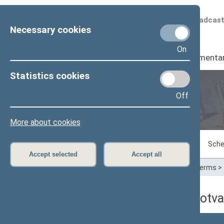
Scheduled broadcas
Necessary cookies
On
Seimas
I
Parliamenta
Statistics cookies
Off
Plenary sittings
More about cookies
Sitting in progress
Plenary sittings
Sche
Accept selected
Accept all
Home
>
Plenary sittings
>
Parliamentary terms
>
01/15/1998 dienos darbotva
Numeris
Laikas
Klausimas