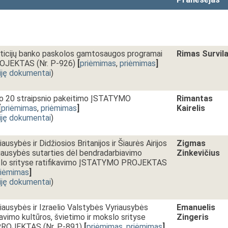
esticijų banko paskolos gamtosaugos programai
Rimas Survil
OJEKTAS (Nr. P-926)
[
priėmimas
,
priėmimas
]
iję dokumentai
)
o 20 straipsnio pakeitimo ĮSTATYMO
Rimantas
[
priėmimas
,
priėmimas
]
Kairelis
iję dokumentai
)
usybės ir Didžiosios Britanijos ir Šiaurės Airijos
Zigmas
iausybės sutarties dėl bendradarbiavimo
Zinkevičius
okslo srityse ratifikavimo ĮSTATYMO PROJEKTAS
riėmimas
]
iję dokumentai
)
iausybės ir Izraelio Valstybės Vyriausybės
Emanuelis
avimo kultūros, švietimo ir mokslo srityse
Zingeris
PROJEKTAS (Nr. P-891)
[
priėmimas
,
priėmimas
]