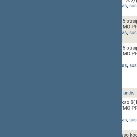
(
dokumento tekstas
,
sus
1 - 18a.
Policijos įstatymo 5 strai
papildymo ĮSTATYMO PR
(
dokumento tekstas
,
sus
1 - 18b.
Policijos įstatymo 5 strai
papildymo ĮSTATYMO PR
svarstymas
]
(
dokumento tekstas
,
sus
151 Vakarinis posėdis
2 - 1.
Vyriausybės pusvalandis
2 - 2a.
Baudžiamojo kodekso 8(1),
papildymo ĮSTATYMO PR
svarstymas
]
(
dokumento tekstas
,
sus
2 - 2b.
Baudžiamojo proceso kod