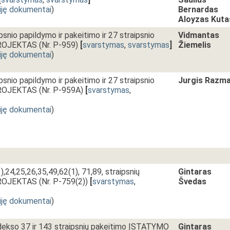
iję dokumentai
)
Bernardas
Aloyzas Kuta
psnio papildymo ir pakeitimo ir 27 straipsnio
Vidmantas
OJEKTAS (Nr. P-959)
[
svarstymas
,
svarstymas
]
Žiemelis
iję dokumentai
)
psnio papildymo ir pakeitimo ir 27 straipsnio
Jurgis Razm
OJEKTAS (Nr. P-959A)
[
svarstymas
,
iję dokumentai
)
24,25,26,35,49,62(1), 71,89, straipsnių
Gintaras
OJEKTAS (Nr. P-759(2))
[
svarstymas
,
Švedas
iję dokumentai
)
ekso 37 ir 143 straipsnių pakeitimo ĮSTATYMO
Gintaras