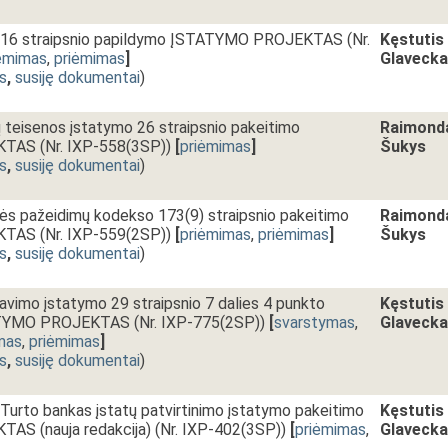
216 straipsnio papildymo ĮSTATYMO PROJEKTAS (Nr.
Kęstutis
ėmimas
,
priėmimas
]
Glaveck
s
,
susiję dokumentai
)
ų teisenos įstatymo 26 straipsnio pakeitimo
Raimond
AS (Nr. IXP-558(3SP))
[
priėmimas
]
Šukys
s
,
susiję dokumentai
)
sės pažeidimų kodekso 173(9) straipsnio pakeitimo
Raimond
AS (Nr. IXP-559(2SP))
[
priėmimas
,
priėmimas
]
Šukys
s
,
susiję dokumentai
)
avimo įstatymo 29 straipsnio 7 dalies 4 punkto
Kęstutis
TYMO PROJEKTAS (Nr. IXP-775(2SP))
[
svarstymas
,
Glaveck
mas
,
priėmimas
]
s
,
susiję dokumentai
)
Turto bankas įstatų patvirtinimo įstatymo pakeitimo
Kęstutis
S (nauja redakcija) (Nr. IXP-402(3SP))
[
priėmimas
,
Glaveck