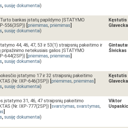
s
,
susiję dokumentai
)
 Turto bankas įstatų papildymo ĮSTATYMO
Kęstutis
P-556(3SP))
[
priėmimas
,
priėmimas
]
Glaveck
s
,
susiję dokumentai
)
atymo 44, 46, 47, 53 ir 53(1) straipsnių pakeitimo ir
Gintauta
ių pripažinimo netekusiais galios ĮSTATYMO
Šivickas
P-644(2SP))
[
priėmimas
,
priėmimas
]
s
,
susiję dokumentai
)
okesčio įstatymo 17 ir 32 straipsnių pakeitimo
Kęstutis
AS (Nr. IXP-646(3SP))
[
priėmimas
,
priėmimas
]
Glaveck
s
,
susiję dokumentai
)
s įstatymo 31, 46, 47 straipsnių pakeitimo
Viktor
AS (Nr. IXP-777(2SP))
[
svarstymas
,
svarstymas
,
Uspaski
as
]
s
,
susiję dokumentai
)