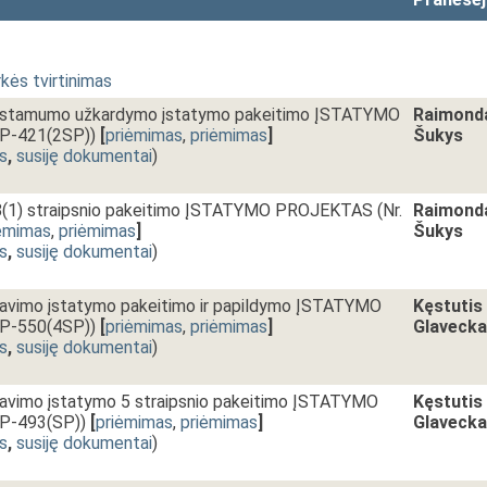
kės tvirtinimas
alstamumo užkardymo įstatymo pakeitimo ĮSTATYMO
Raimond
P-421(2SP))
[
priėmimas
,
priėmimas
]
Šukys
s
,
susiję dokumentai
)
 8(1) straipsnio pakeitimo ĮSTATYMO PROJEKTAS (Nr.
Raimond
ėmimas
,
priėmimas
]
Šukys
s
,
susiję dokumentai
)
ravimo įstatymo pakeitimo ir papildymo ĮSTATYMO
Kęstutis
P-550(4SP))
[
priėmimas
,
priėmimas
]
Glaveck
s
,
susiję dokumentai
)
avimo įstatymo 5 straipsnio pakeitimo ĮSTATYMO
Kęstutis
P-493(SP))
[
priėmimas
,
priėmimas
]
Glaveck
s
,
susiję dokumentai
)