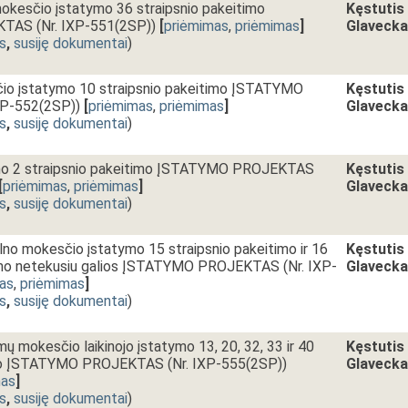
mokesčio įstatymo 36 straipsnio pakeitimo
Kęstutis
AS (Nr. IXP-551(2SP))
[
priėmimas
,
priėmimas
]
Glaveck
s
,
susiję dokumentai
)
io įstatymo 10 straipsnio pakeitimo ĮSTATYMO
Kęstutis
P-552(2SP))
[
priėmimas
,
priėmimas
]
Glaveck
s
,
susiję dokumentai
)
ymo 2 straipsnio pakeitimo ĮSTATYMO PROJEKTAS
Kęstutis
[
priėmimas
,
priėmimas
]
Glaveck
s
,
susiję dokumentai
)
lno mokesčio įstatymo 15 straipsnio pakeitimo ir 16
Kęstutis
nimo netekusiu galios ĮSTATYMO PROJEKTAS (Nr. IXP-
Glaveck
as
,
priėmimas
]
s
,
susiję dokumentai
)
mų mokesčio laikinojo įstatymo 13, 20, 32, 33 ir 40
Kęstutis
imo ĮSTATYMO PROJEKTAS (Nr. IXP-555(2SP))
Glaveck
mas
]
s
,
susiję dokumentai
)