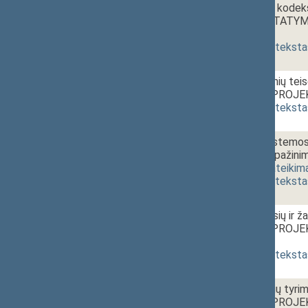
2 - 4b.
Baudžiamojo kodeks
straipsniu ĮSTATY
pateikimas
]
(
dokumento teksta
2 - 4c.
Administracinių tei
ĮSTATYMO PROJEKT
(
dokumento teksta
2 - 5a.
16:50~17:10
Sveikatos sistemos 
straipsnių pripaži
IXP-794)
[
pateikim
(
dokumento teksta
2 - 5b.
Pacientų teisių ir 
ĮSTATYMO PROJEKTA
pateikimas
]
(
dokumento teksta
2 - 5c.
Biomedicininių tyri
ĮSTATYMO PROJEKT