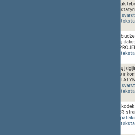
2 - 1.
15:00~16:00
2001 metų valstybės
patvirtinimo įsta
[
svarstymas
,
svars
(
dokumento teksta
2 - 2.
16:00~16:20
Savivaldybių biudž
biudžeto lėšų dalie
ĮSTATYMO PROJEKT
(
dokumento teksta
2 - 3.
16:20~16:30
Žemės sklypų įsigij
atstovybėms ir kon
pakeitimo ĮSTATYM
[
svarstymas
,
svars
(
dokumento teksta
2 - 4a.
16:30~16:50
Baudžiamojo kodeks
papildymo 333 str
[
pateikimas
,
pateik
(
dokumento teksta