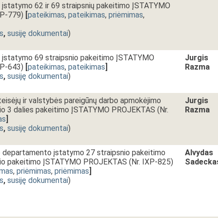
 įstatymo 62 ir 69 straipsnių pakeitimo ĮSTATYMO
P-779)
[
pateikimas
,
pateikimas
,
priėmimas
,
s
,
susiję dokumentai
)
 įstatymo 69 straipsnio pakeitimo ĮSTATYMO
Jurgis
P-643)
[
pateikimas
,
pateikimas
]
Razma
s
,
susiję dokumentai
)
 teisėjų ir valstybės pareigūnų darbo apmokėjimo
Jurgis
nio 3 dalies pakeitimo ĮSTATYMO PROJEKTAS (Nr.
Razma
as
]
s
,
susiję dokumentai
)
departamento įstatymo 27 straipsnio pakeitimo
Alvydas
snio pakeitimo ĮSTATYMO PROJEKTAS (Nr. IXP-825)
Sadecka
imas
,
priėmimas
,
priėmimas
]
s
,
susiję dokumentai
)