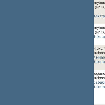
1 - 8a.
13:40~13:55
Valstybės tarnybos
PROJEKTAS (Nr. IX
priėmimas
]
(
dokumento teksta
1 - 8b.
Valstybės tarnybos
PROJEKTAS (Nr. IX
(
dokumento teksta
1 - 8c.
Valstybės politikų,
įstatymo 7 straips
IXP-642)
[
pateikim
(
dokumento teksta
1 - 9.
13:55~14:00
Valstybės saugumo 
įstatymo 2 straip
[
pateikimas
,
pateik
(
dokumento teksta
105 Vakarinis posėdis