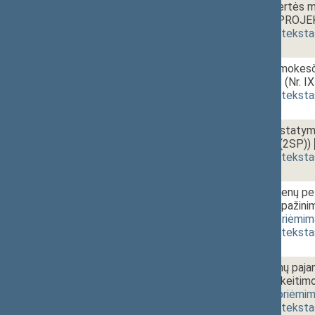
1 - 3c.
Pridėtinės vertės 
ĮSTATYMO PROJEKT
(
dokumento teksta
1 - 3d.
Prekyviečių mokesč
PROJEKTAS (Nr. IX
(
dokumento teksta
1 - 3e.
Kelių fondo įstat
(Nr. IXP-553(2SP))
(
dokumento teksta
1 - 3f.
Juridinių asmenų pe
straipsnio pripaži
554(3SP))
[
priėmim
(
dokumento teksta
1 - 3g.
Fizinių asmenų paja
straipsnių pakeit
[
priėmimas
,
priėmi
(
dokumento teksta