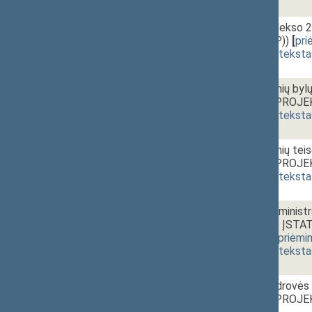
1 - 3h.
Muitinės kodekso 
IXP-557(2SP))
[
pri
(
dokumento teksta
1 - 3i.
Administracinių byl
ĮSTATYMO PROJEKT
(
dokumento teksta
1 - 3j.
Administracinių tei
ĮSTATYMO PROJEKT
(
dokumento teksta
1 - 3k.
Mokesčių administr
įgyvendinimo ĮSTA
svarstymas
,
priėmi
(
dokumento teksta
1 - 4a.
12:40~12:50
Akcinės bendrovės 
ĮSTATYMO PROJEKTA