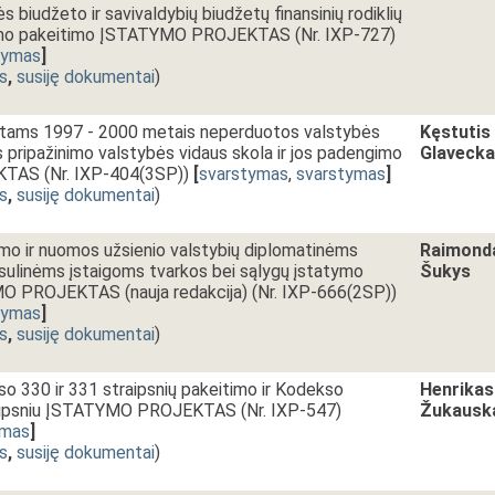
 biudžeto ir savivaldybių biudžetų finansinių rodiklių
tymo pakeitimo ĮSTATYMO PROJEKTAS (Nr. IXP-727)
tymas
]
s
,
susiję dokumentai
)
etams 1997 - 2000 metais neperduotos valstybės
Kęstutis
s pripažinimo valstybės vidaus skola ir jos padengimo
Glaveck
AS (Nr. IXP-404(3SP))
[
svarstymas
,
svarstymas
]
s
,
susiję dokumentai
)
imo ir nuomos užsienio valstybių diplomatinėms
Raimond
sulinėms įstaigoms tvarkos bei sąlygų įstatymo
Šukys
O PROJEKTAS (nauja redakcija) (Nr. IXP-666(2SP))
tymas
]
s
,
susiję dokumentai
)
o 330 ir 331 straipsnių pakeitimo ir Kodekso
Henrikas
aipsniu ĮSTATYMO PROJEKTAS (Nr. IXP-547)
Žukausk
imas
]
s
,
susiję dokumentai
)