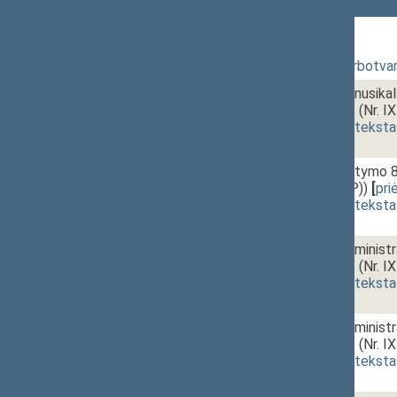
104 Rytinis posėdis
01.
Posėdžio darbotvar
1 - 1.
10:00~10:15
Organizuoto nusik
PROJEKTAS (Nr. IX
(
dokumento teksta
1 - 2.
10:15~10:20
Policijos įstatymo
IXP-755(2SP))
[
pri
(
dokumento teksta
1 - 3a.
10:20~12:40
Mokesčių administ
PROJEKTAS (Nr. IX
(
dokumento teksta
1 - 3b.
Mokesčių administr
PROJEKTAS (Nr. IX
(
dokumento teksta