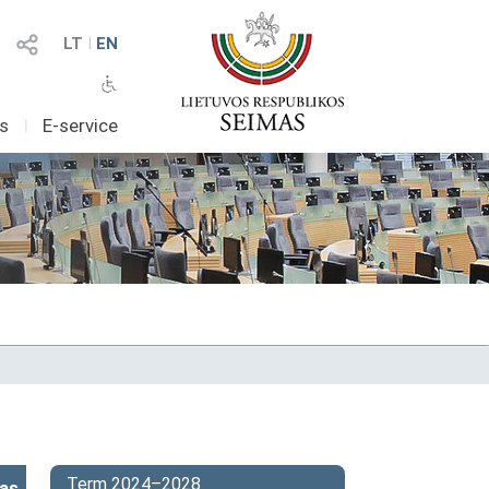
LT
I
EN
as
I
E-service
Term 2024–2028
as