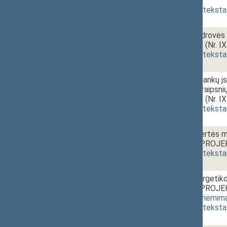
priėmimas
]
(
dokumento teksta
1 - 4b.
Akcinės bendrovės
PROJEKTAS (Nr. IX
(
dokumento teksta
1 - 5.
12:50~13:10
Komercinių bankų įst
50, 51, 52 straipsn
PROJEKTAS (Nr. IX
(
dokumento teksta
1 - 6.
13:10~13:20
Pridėtinės vertės m
ĮSTATYMO PROJEKT
(
dokumento teksta
1 - 7.
13:20~13:40
Elektros energetiko
ĮSTATYMO PROJEKT
priėmimas
,
priėmim
(
dokumento teksta