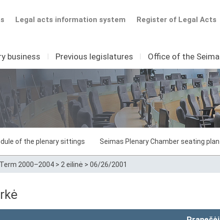
ts
Legal acts information system
Register of Legal Acts
ry business
I
Previous legislatures
I
Office of the Seim
dule of the plenary sittings
Seimas Plenary Chamber seating plan
Term 2000–2004
>
2 eilinė
>
06/26/2001
rkė
Pranešėj