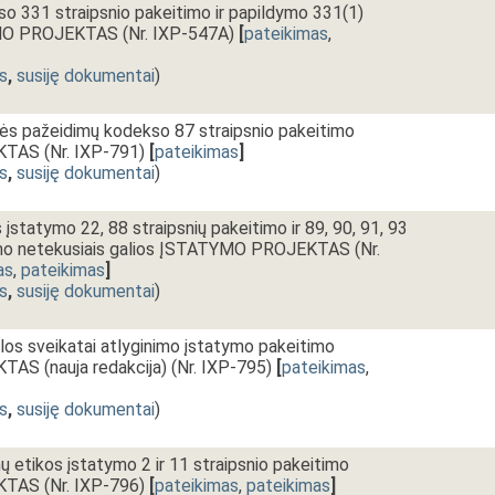
o 331 straipsnio pakeitimo ir papildymo 331(1)
MO PROJEKTAS (Nr. IXP-547A)
[
pateikimas
,
s
,
susiję dokumentai
)
sės pažeidimų kodekso 87 straipsnio pakeitimo
AS (Nr. IXP-791)
[
pateikimas
]
s
,
susiję dokumentai
)
įstatymo 22, 88 straipsnių pakeitimo ir 89, 90, 91, 93
nimo netekusiais galios ĮSTATYMO PROJEKTAS (Nr.
as
,
pateikimas
]
s
,
susiję dokumentai
)
žalos sveikatai atlyginimo įstatymo pakeitimo
S (nauja redakcija) (Nr. IXP-795)
[
pateikimas
,
s
,
susiję dokumentai
)
mų etikos įstatymo 2 ir 11 straipsnio pakeitimo
AS (Nr. IXP-796)
[
pateikimas
,
pateikimas
]