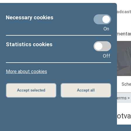
Scheduled broadcas
Necessary cookies
On
Seimas
I
Parliamenta
Statistics cookies
Off
Plenary sittings
More about cookies
Sitting in progress
Plenary sittings
Sche
Accept selected
Accept all
Home
>
Plenary sittings
>
Parliamentary terms
>
06/26/2001 dienos darbotva
Numeris
Laikas
Klausimas