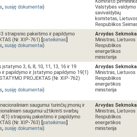
Komiteto pirmininka
s
,
susiję dokumentai
)
Valstybės valdymo 
savivaldybių
komitetas, Lietuvo
Respublikos Seima
33 straipsnio pakeitimo ir papildymo
Arvydas Sekmoka
AS (Nr. XIP-761)
[
pateikimas
]
Ministras, Lietuvos
s
,
susiję dokumentai
)
Respublikos
energetikos
ministerija
įstatymo 3, 6, 8, 10, 11, 13, 16 ir 19
Arvydas Sekmoka
o ir papildymo ir Įstatymo papildymo 19(1)
Ministras, Lietuvos
du ĮSTATYMO PROJEKTAS (Nr. XIP-762)
Respublikos
energetikos
s
,
susiję dokumentai
)
ministerija
nacionaliniam saugumui turinčių įmonių ir
Arvydas Sekmoka
acionaliniam saugumui užtikrinti svarbių
Ministras, Lietuvos
 4(1) straipsnių pakeitimo ir papildymo
Respublikos
AS (Nr. XIP-763)
[
pateikimas
]
energetikos
s
,
susiję dokumentai
)
ministerija