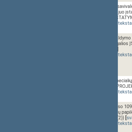
1 - 7d.
Valstybės ir savival
disponavimo juo įsta
papildymo ĮSTATY
(
dokumento teksta
1 - 8.
13:30~13:50
Apskrities valdymo į
netekusiais galio
[
svarstymas
]
(
dokumento teksta
1 - 9.
13:50~14:10
Valstybės specialiųj
ĮSTATYMO PROJEKT
(
dokumento teksta
1 - 10.
14:10~14:30
Darbo kodekso 109, 
256 straipsnių pa
(Nr. XIP-473(2))
[
sv
(
dokumento teksta