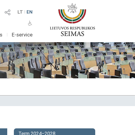
LT
I
EN
as
I
E-service
Term 2024–2028