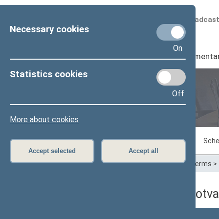
Scheduled broadcas
Necessary cookies
On
Seimas
I
Parliamenta
Statistics cookies
Off
Plenary sittings
More about cookies
Sitting in progress
Plenary sittings
Sche
Accept selected
Accept all
Home
>
Plenary sittings
>
Parliamentary terms
>
06/23/2009 dienos darbotva
Numeris
Laikas
Klausimas