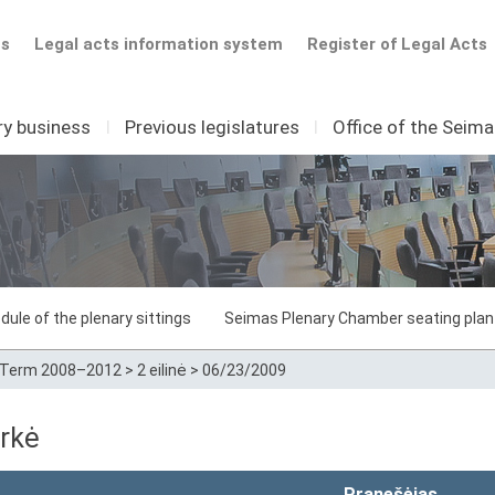
ts
Legal acts information system
Register of Legal Acts
ry business
I
Previous legislatures
I
Office of the Seim
dule of the plenary sittings
Seimas Plenary Chamber seating plan
Term 2008–2012
>
2 eilinė
>
06/23/2009
rkė
Pranešėjas