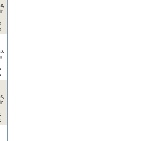
s,
ir
s
s
s,
ir
s
s
s,
ir
s
s