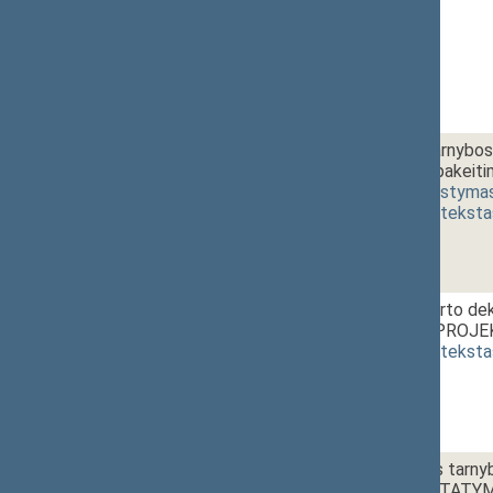
1 - 6c.
Valstybės tarnybos 
3 straipsnių pake
692(2))
[
svarstyma
(
dokumento teksta
1 - 6d.
Gyventojų turto dek
ĮSTATYMO PROJEKT
(
dokumento teksta
1 - 6e.
Diplomatinės tarnyb
pakeitimo ĮSTATYM