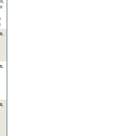
s,
ir
s
s
s
,
s
,
s
,