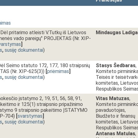
nimas
 pritarimo atleisti V.Tutkų iš Lietuvos
Mindaugas Ladiga
menės vado pareigų" PROJEKTAS (Nr. XIP-
varstymas
]
s
,
susiję dokumentai
)
 Seimo statuto 172, 177, 180 straipsnių
Stasys Šedbaras
,
AS (Nr. XIP-625(3))
[
priėmimas
]
Komiteto pirmininka
s
,
susiję dokumentai
)
Teisės ir teisėtvar
komitetas, Lietuvo
Respublikos Seima
okesčio įstatymo 2, 19, 51, 56, 58, 91,
Vitas Matuzas
,
keitimo ir 125(1) straipsnio pripažinimo
Komiteto pirminink
statymo 9 straipsnio pakeitimo ĮSTATYMO
pavaduotojas,
P-704)
[
svarstymas
]
Biudžeto ir finansų
s
,
susiję dokumentai
)
komitetas, Lietuvo
Respublikos Seimas
Antanas Matulas
,