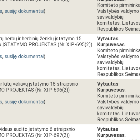
Komiteto pirmininka
s
,
susiję dokumentai
)
Valstybės valdymo 
savivaldybių
komitetas, Lietuvo
Respublikos Seima
tų herbų ir herbinių ženklų įstatymo 15
Vytautas
imo ĮSTATYMO PROJEKTAS (Nr. XIP-695(2))
Kurpuvesas
,
Komiteto pirmininka
s
,
susiję dokumentai
)
Valstybės valdymo 
savivaldybių
komitetas, Lietuvo
Respublikos Seima
r kitų vėliavų įstatymo 18 straipsnio
Vytautas
O PROJEKTAS (Nr. XIP-696(2))
Kurpuvesas
,
Komiteto pirmininka
s
,
susiję dokumentai
)
Valstybės valdymo 
savivaldybių
komitetas, Lietuvo
Respublikos Seima
 vidaus audito įstatymo 6 straipsnio
Vytautas
O PROJEKTAS (Nr. XIP-697(2))
Kurpuvesas
,