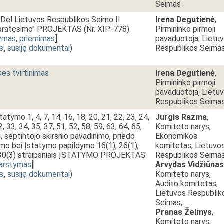
Seimas
ėl Lietuvos Respublikos Seimo II
Irena Degutienė
,
s pratęsimo" PROJEKTAS (Nr. XIP-778)
Pirmininko pirmoji
ymas
,
priėmimas
]
pavaduotoja, Lietu
s
,
susiję dokumentai
)
Respublikos Seima
ės tvirtinimas
Irena Degutienė
,
Pirmininko pirmoji
pavaduotoja, Lietu
Respublikos Seima
atymo 1, 4, 7, 14, 16, 18, 20, 21, 22, 23, 24,
Jurgis Razma
,
2, 33, 34, 35, 37, 51, 52, 58, 59, 63, 64, 65,
Komiteto narys,
ų, septintojo skirsnio pavadinimo, priedo
Ekonomikos
ymo bei Įstatymo papildymo 16(1), 26(1),
komitetas, Lietuvo
), 30(3) straipsniais ĮSTATYMO PROJEKTAS
Respublikos Seimas
arstymas
]
Arvydas Vidžiūnas
s
,
susiję dokumentai
)
Komiteto narys,
Audito komitetas,
Lietuvos Respublik
Seimas,
Pranas Žeimys
,
Komiteto narys,