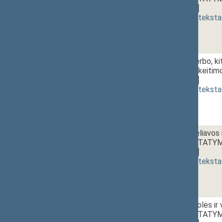
[
svarstymas
]
(
dokumento teksta
1 - 6f.
Valstybės herbo, ki
straipsnio pakeit
[
svarstymas
]
(
dokumento teksta
1 - 6g.
Valstybės vėliavos i
pakeitimo ĮSTATYM
[
svarstymas
]
(
dokumento teksta
1 - 6h.
Vidaus kontrolės ir
pakeitimo ĮSTATYM