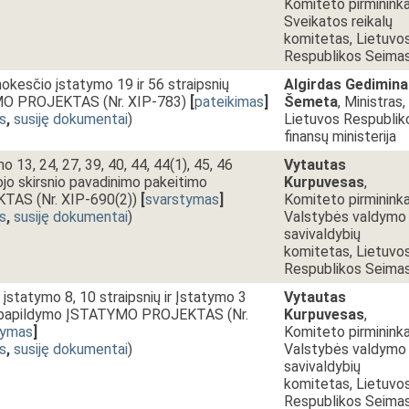
Komiteto pirmininka
Sveikatos reikalų
komitetas, Lietuvo
Respublikos Seima
okesčio įstatymo 19 ir 56 straipsnių
Algirdas Gedimina
MO PROJEKTAS (Nr. XIP-783)
[
pateikimas
]
Šemeta
, Ministras,
s
,
susiję dokumentai
)
Lietuvos Respublik
finansų ministerija
 13, 24, 27, 39, 40, 44, 44(1), 45, 46
Vytautas
tojo skirsnio pavadinimo pakeitimo
Kurpuvesas
,
AS (Nr. XIP-690(2))
[
svarstymas
]
Komiteto pirmininka
s
,
susiję dokumentai
)
Valstybės valdymo 
savivaldybių
komitetas, Lietuvo
Respublikos Seima
įstatymo 8, 10 straipsnių ir Įstatymo 3
Vytautas
ir papildymo ĮSTATYMO PROJEKTAS (Nr.
Kurpuvesas
,
tymas
]
Komiteto pirmininka
s
,
susiję dokumentai
)
Valstybės valdymo 
savivaldybių
komitetas, Lietuvo
Respublikos Seimas