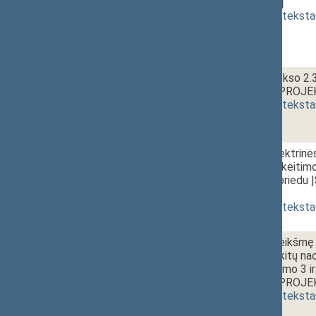
[
svarstymas
]
(
dokumento teksta
1 - 7a.
12:00~13:30
Civilinio kodekso 2.
ĮSTATYMO PROJEKT
(
dokumento teksta
1 - 7b.
Atominės elektrinės 
straipsnių pakeitim
straipsniu ir prie
[
pateikimas
]
(
dokumento teksta
1 - 7c.
Strateginę reikšmę 
įrenginių bei kitų n
įmonių įstatymo 3 ir
ĮSTATYMO PROJEKT
(
dokumento teksta