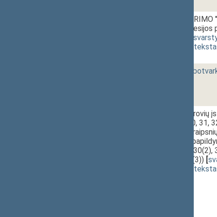
r - 1.
Seimo NUTARIMO "D
(pavasario) sesijo
[
pateikimas
,
svarst
(
dokumento teksta
r - 2.
Savaitės darbotvark
r - 3.
Akcinių bendrovių įst
25, 26, 29, 30, 31, 3
74, 76, 78 straipsni
pakeitimo ir papild
26(2), 30(1), 30(2
(Nr. XIP-604(3))
[
sv
(
dokumento teksta