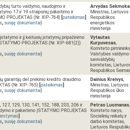
dybių turto valdymo, naudojimo ir
Arvydas Sekmoka
tymo 17 ir 19 straipsnių pakeitimo ir
Ministras, Lietuvos
MO PROJEKTAS (Nr. XIP-764)
[
pateikimas
]
Respublikos
s
,
susiję dokumentai
)
energetikos
ministerija
statymo ir jį keitusių įstatymų pripažinimo
Vytautas
s ĮSTATYMO PROJEKTAS (Nr. XIP-681(2))
Kurpuvesas
,
Komiteto pirmininka
s
,
susiję dokumentai
)
Valstybės valdymo 
savivaldybių
komitetas, Lietuvo
Respublikos Seima
ų garantijų dėl prekinio kredito draudimo
Dainius Kreivys
,
AS (Nr. XIP-765)
[
pateikimas
]
Ministras, Lietuvos
s
,
susiję dokumentai
)
Respublikos ūkio
ministerija
127, 129, 130, 141, 152, 188, 203, 206 ir
Petras Luomanas
,
pildymo ir pakeitimo ĮSTATYMO PROJEKTAS
Komiteto narys,
arstymas
]
Socialinių reikalų ir
s
,
susiję dokumentai
)
darbo komitetas,
Lietuvos Respublik