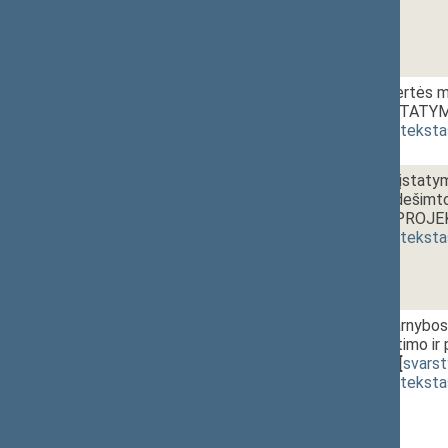
1 - 5.
11:25~11:40
Pridėtinės vertės m
pakeitimo ĮSTATY
(
dokumento teksta
1 - 6a.
11:40~11:55
Vyriausybės įstatymo
straipsnių ir dešim
ĮSTATYMO PROJEKT
(
dokumento teksta
1 - 6b.
Valstybės tarnybos 
priedo pakeitimo 
XIP-691(2))
[
svars
(
dokumento teksta