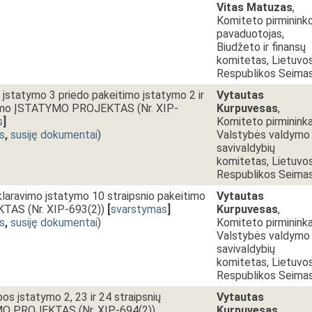
Vitas Matuzas
,
Komiteto pirminink
pavaduotojas,
Biudžeto ir finansų
komitetas, Lietuvo
Respublikos Seima
įstatymo 3 priedo pakeitimo įstatymo 2 ir
Vytautas
itimo ĮSTATYMO PROJEKTAS (Nr. XIP-
Kurpuvesas
,
s
]
Komiteto pirmininka
s
,
susiję dokumentai
)
Valstybės valdymo 
savivaldybių
komitetas, Lietuvo
Respublikos Seima
laravimo įstatymo 10 straipsnio pakeitimo
Vytautas
AS (Nr. XIP-693(2))
[
svarstymas
]
Kurpuvesas
,
s
,
susiję dokumentai
)
Komiteto pirmininka
Valstybės valdymo 
savivaldybių
komitetas, Lietuvo
Respublikos Seima
os įstatymo 2, 23 ir 24 straipsnių
Vytautas
O PROJEKTAS (Nr. XIP-694(2))
Kurpuvesas
,