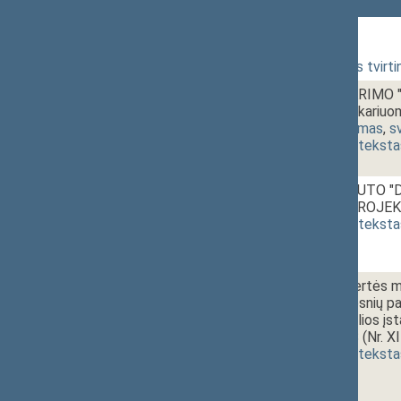
94 Rytinis posėdis
1 - 1.
10:00~10:15
Darbotvarkės tvirti
1 - 2.
10:15~10:40
Seimo NUTARIMO "Dėl
Respublikos kariuo
795)
[
pateikimas
,
s
(
dokumento teksta
1 - 3.
10:40~11:10
Seimo STATUTO "Dėl
pakeitimo" PROJEKT
(
dokumento teksta
1 - 4.
11:10~11:25
Pridėtinės vertės m
125(1) straipsnių pa
netekusiu galios į
PROJEKTAS (Nr. XI
(
dokumento teksta