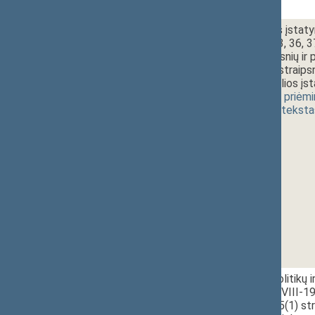
2 - 5a.
15:50~16:10
Prokuratūros įstatym
29, 31, 32, 33, 36, 3
50, 52 straipsnių i
16(1), 37(7) straipsn
netekusiu galios įs
[
svarstymas
,
priėm
(
dokumento teksta
2 - 5b.
Valstybės politikų 
įstatymo Nr. VIII-19
pakeitimo ir 5(1) st