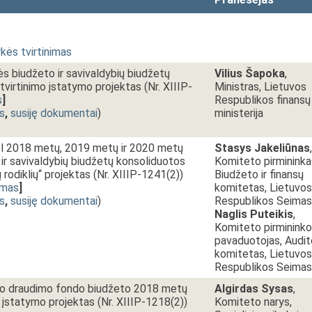
kės tvirtinimas
 biudžeto ir savivaldybių biudžetų
Vilius Šapoka
,
patvirtinimo įstatymo projektas (Nr. XIIIP-
Ministras, Lietuvos
s
]
Respublikos finansų
s
,
susiję dokumentai
)
ministerija
l 2018 metų, 2019 metų ir 2020 metų
Stasys Jakeliūnas
,
ir savivaldybių biudžetų konsoliduotos
Komiteto pirmininka
rodiklių“ projektas (Nr. XIIIP-1241(2))
Biudžeto ir finansų
imas
]
komitetas, Lietuvos
s
,
susiję dokumentai
)
Respublikos Seimas
Naglis Puteikis
,
Komiteto pirmininko
pavaduotojas, Audit
komitetas, Lietuvos
Respublikos Seimas
inio draudimo fondo biudžeto 2018 metų
Algirdas Sysas
,
o įstatymo projektas (Nr. XIIIP-1218(2))
Komiteto narys,