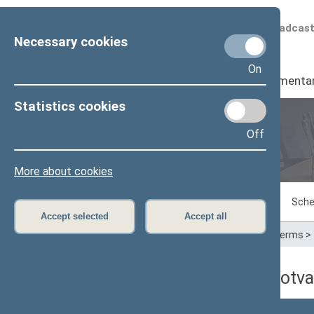
Scheduled broadcas
Necessary cookies
On
Seimas
I
Parliamenta
Statistics cookies
Off
Plenary sittings
More about cookies
Sitting in progress
Plenary sittings
Sche
Accept selected
Accept all
Home
>
Plenary sittings
>
Parliamentary terms
>
12/12/2017 dienos darbotva
Numeris
Laikas
Klausimas