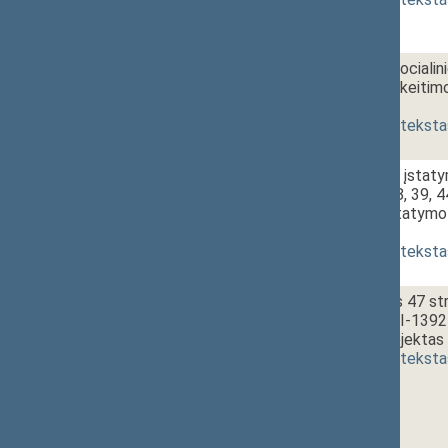
2 - 5e.
Valstybinio sociali
straipsnio pakeitim
[
pateikimas
]
(
dokumento teksta
2 - 6.
16:10~16:25
Advokatūros įstatymo
35, 36, 37, 38, 39, 4
pakeitimo įstatymo 
priėmimas
]
(
dokumento teksta
2 - 7.
16:25~16:35
Konstitucijos 47 st
įstatymo Nr. I-1392 
įstatymo projektas 
(
dokumento teksta