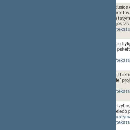
2 - 2a.
15:30~15:35
Žalos, atsiradusios 
atlyginimo ir atsto
Vyriausybei įstatym
įstatymo projektas 
(
dokumento teksta
2 - 2b.
Administracinių bylų
31 straipsnių pakei
[
priėmimas
]
(
dokumento teksta
2 - 3.
15:35~15:45
Įstatymo „Dėl Liet
valiutos fonde“ pro
priėmimas
]
(
dokumento teksta
2 - 4.
15:45~15:50
Prekybinės laivybos 
straipsnių ir priedo
1211(2))
[
svarstym
(
dokumento teksta