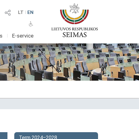
LT
I
EN
as
I
E-service
Term 2024–2028