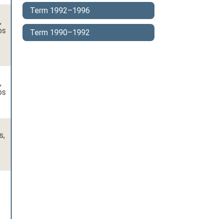
Term 1992–1996
,
os
Term 1990–1992
,
os
s,