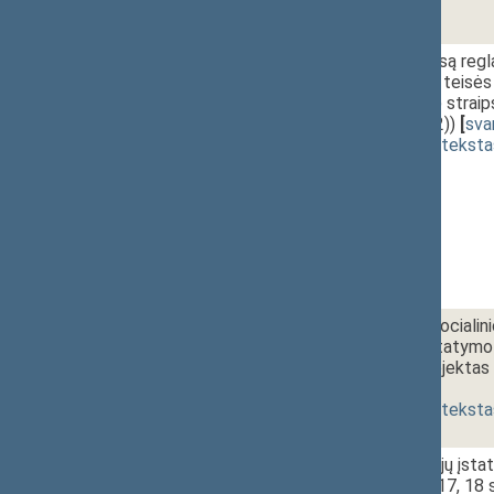
2 - 8.
16:35~16:40
Civilinį procesą re
tarptautinės teisės
31(5) ir 31(9) strai
XIIIP-1202(2))
[
sva
(
dokumento teksta
2 - 9.
16:40~16:55
Valstybinių socialin
pakeitimo įstatymo 
įstatymo projektas 
priėmimas
]
(
dokumento teksta
2 - 10a.
16:55~17:10
Šalpos pensijų įstat
pakeitimo ir 17, 18 