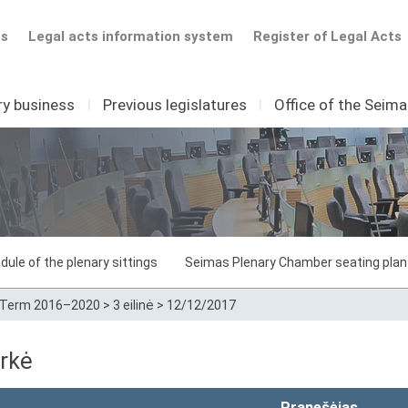
ts
Legal acts information system
Register of Legal Acts
ry business
I
Previous legislatures
I
Office of the Seim
dule of the plenary sittings
Seimas Plenary Chamber seating plan
Term 2016–2020
>
3 eilinė
>
12/12/2017
rkė
Pranešėjas