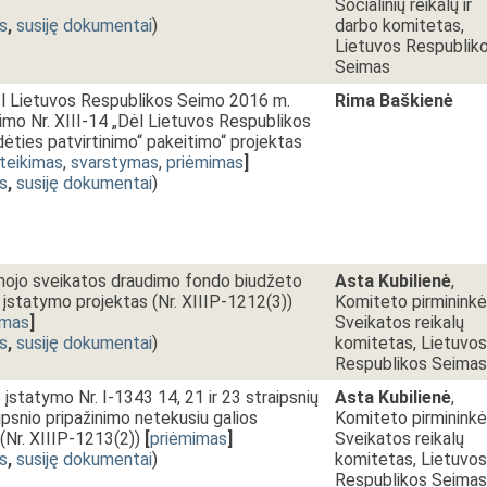
Socialinių reikalų ir
s
,
susiję dokumentai
)
darbo komitetas,
Lietuvos Respublik
Seimas
l Lietuvos Respublikos Seimo 2016 m.
Rima Baškienė
rimo Nr. XIII-14 „Dėl Lietuvos Respublikos
ties patvirtinimo“ pakeitimo“ projektas
teikimas
,
svarstymas
,
priėmimas
]
s
,
susiję dokumentai
)
ojo sveikatos draudimo fondo biudžeto
Asta Kubilienė
,
o įstatymo projektas (Nr. XIIIP-1212(3))
Komiteto pirmininkė
imas
]
Sveikatos reikalų
s
,
susiję dokumentai
)
komitetas, Lietuvos
Respublikos Seimas
įstatymo Nr. I-1343 14, 21 ir 23 straipsnių
Asta Kubilienė
,
ipsnio pripažinimo netekusiu galios
Komiteto pirmininkė
(Nr. XIIIP-1213(2))
[
priėmimas
]
Sveikatos reikalų
s
,
susiję dokumentai
)
komitetas, Lietuvos
Respublikos Seimas