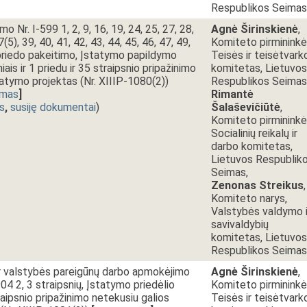
Respublikos Seimas
o Nr. I-599 1, 2, 9, 16, 19, 24, 25, 27, 28,
Agnė Širinskienė
,
7(5), 39, 40, 41, 42, 43, 44, 45, 46, 47, 49,
Komiteto pirmininkė
r priedo pakeitimo, Įstatymo papildymo
Teisės ir teisėtvark
iais ir 1 priedu ir 35 straipsnio pripažinimo
komitetas, Lietuvos
tatymo projektas (Nr. XIIIP-1080(2))
Respublikos Seimas
imas
]
Rimantė
s
,
susiję dokumentai
)
Šalaševičiūtė
,
Komiteto pirmininkė
Socialinių reikalų ir
darbo komitetas,
Lietuvos Respublik
Seimas,
Zenonas Streikus
,
Komiteto narys,
Valstybės valdymo i
savivaldybių
komitetas, Lietuvos
Respublikos Seimas
ir valstybės pareigūnų darbo apmokėjimo
Agnė Širinskienė
,
04 2, 3 straipsnių, Įstatymo priedėlio
Komiteto pirmininkė
raipsnio pripažinimo netekusiu galios
Teisės ir teisėtvark