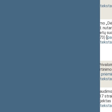
[
priėmimas
]
(
dokumento teksta
1 - 4.
14:00~14:10
Seimo nutarimo „Dė
lapkričio 16 d. nuta
Seimo komitetų sudė
(Nr. XIIIP-1473)
[
pa
(
dokumento teksta
131 Vakarinis posėdis
2 - 1a.
15:00~15:30
2018 metų Privalom
rodiklių patvirtinim
[
svarstymas
,
priėm
(
dokumento teksta
2 - 1b.
Sveikatos draudimo 
pakeitimo ir 37 stra
įstatymo projektas 
(
dokumento teksta