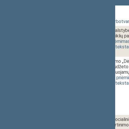
130 Rytinis posėdis
1 - 1.
10:00~10:10
Posėdžio darbotvar
1 - 2a.
10:10~13:30
2018 metų valstybės
finansinių rodiklių 
1227(2))
[
priėmima
(
dokumento teksta
1 - 2b.
Seimo nutarimo „Dė
valstybės biudžeto 
visumos planuojamų 
[
svarstymas
,
priėm
(
dokumento teksta
1 - 3.
13:30~14:00
Valstybinio social
rodiklių patvirtinim