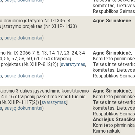
komitetas, Lietuvos
Respublikos Seimas
nio draudimo įstatymo Nr. I-1336 4
Agnė Širinskienė
o įstatymo projektas (Nr. XIIIP-1433)
s
,
susiję dokumentai
)
 Nr. IX-2066 7, 8, 13, 14, 17, 23, 24, 34,
Agnė Širinskienė
,
4, 56, 57, 58, 60, 61 ir 64 straipsnių
Komiteto pirmininkė
projektas (Nr. XIIIP-812(2))
[
svarstymas
,
Teisės ir teisėtvark
komitetas, Lietuvos
s
,
susiję dokumentai
)
Respublikos Seimas
raipsnio 3 dalies įgyvendinimo konstitucinio
Agnė Širinskienė
,
4 ir 16 straipsnių pakeitimo konstitucinio
Komiteto pirmininkė
(Nr. XIIIP-1117(2))
[
svarstymas
]
Teisės ir teisėtvark
s
,
susiję dokumentai
)
komitetas, Lietuvos
Respublikos Seimas
Andriejus Stančik
Komiteto pirmininka
Kaimo reikalų