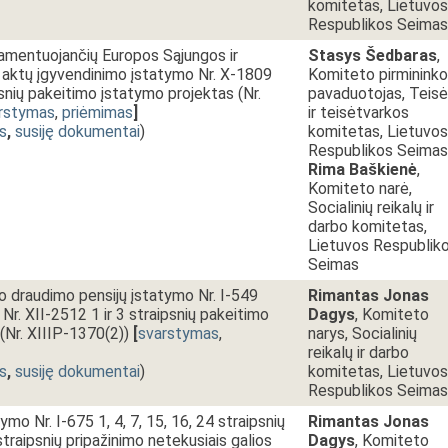
komitetas, Lietuvos
Respublikos Seimas
glamentuojančių Europos Sąjungos ir
Stasys Šedbaras
,
 aktų įgyvendinimo įstatymo Nr. X-1809
Komiteto pirmininko
psnių pakeitimo įstatymo projektas (Nr.
pavaduotojas, Teis
rstymas
,
priėmimas
]
ir teisėtvarkos
s
,
susiję dokumentai
)
komitetas, Lietuvos
Respublikos Seimas
Rima Baškienė
,
Komiteto narė,
Socialinių reikalų ir
darbo komitetas,
Lietuvos Respublik
Seimas
io draudimo pensijų įstatymo Nr. I-549
Rimantas Jonas
Nr. XII-2512 1 ir 3 straipsnių pakeitimo
Dagys
, Komiteto
(Nr. XIIIP-1370(2))
[
svarstymas
,
narys, Socialinių
reikalų ir darbo
s
,
susiję dokumentai
)
komitetas, Lietuvos
Respublikos Seimas
ymo Nr. I-675 1, 4, 7, 15, 16, 24 straipsnių
Rimantas Jonas
straipsnių pripažinimo netekusiais galios
Dagys
, Komiteto