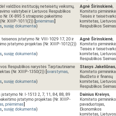
dėl valdžios institucijų neteisėtų veiksmų,
Agnė Širinskienė
,
vavimo valstybei ir Lietuvos Respublikos
Komiteto pirmininkė
o Nr. IX-895 5 straipsnio pakeitimo
Teisės ir teisėtvark
(Nr. XIIIP-1011(2))
[
priėmimas
]
komitetas, Lietuvos
s
,
susiję dokumentai
)
Respublikos Seimas
 teisenos įstatymo Nr. VIII-1029 17, 20 ir
Agnė Širinskienė
,
timo įstatymo projektas (Nr. XIIIP-1012(2))
Komiteto pirmininkė
Teisės ir teisėtvark
s
,
susiję dokumentai
)
komitetas, Lietuvos
Respublikos Seimas
uvos Respublikos narystės Tarptautiniame
Stasys Jakeliūnas
,
jektas (Nr. XIIIP-1350(2))
[
svarstymas
,
Komiteto pirmininka
Biudžeto ir finansų
s
,
susiję dokumentai
)
komitetas, Lietuvos
Respublikos Seimas
įstatymo Nr. I-1513 2, 7, 11, 84, 88, 89
Dainius Kreivys
,
 pakeitimo įstatymo projektas (Nr. XIIIP-
Komiteto pirmininko
as
,
priėmimas
]
pavaduotojas,
s
,
susiję dokumentai
)
Ekonomikos
komitetas, Lietuvos