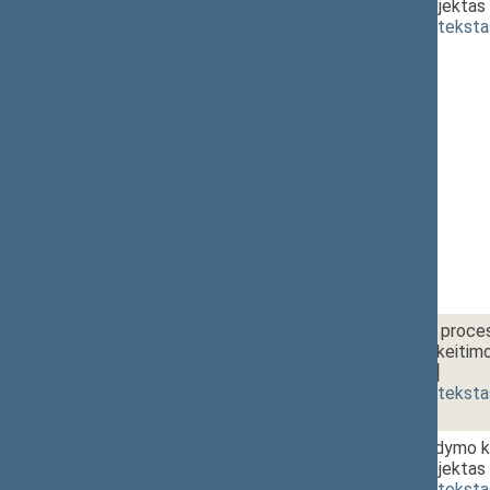
įstatymo projektas 
(
dokumento teksta
2 - 5c.
Baudžiamojo proces
straipsnių pakeitim
[
svarstymas
]
(
dokumento teksta
2 - 5d.
Bausmių vykdymo ko
įstatymo projektas 
(
dokumento teksta