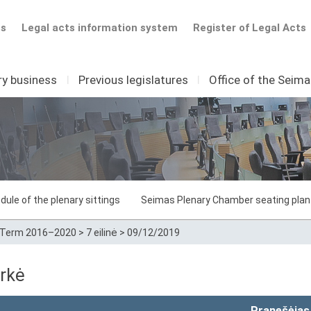
ts
Legal acts information system
Register of Legal Acts
ry business
I
Previous legislatures
I
Office of the Seim
dule of the plenary sittings
Seimas Plenary Chamber seating plan
Term 2016–2020
>
7 eilinė
>
09/12/2019
rkė
Pranešėjas