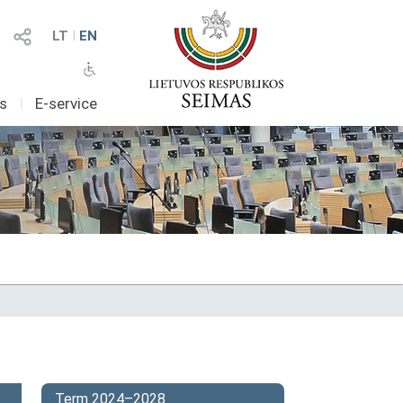
LT
I
EN
as
I
E-service
Term 2024–2028