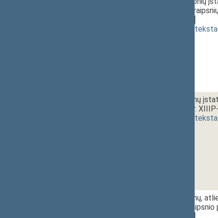
1 - 3. 1.
11:10~11:25
Socialinių įmonių įs
19, 20, 22 straipsn
[
svarstymas
]
(
dokumento teksta
1 - 3. 2.
Viešųjų pirkimų įst
projektas (Nr. XIII
(
dokumento teksta
1 - 3. 3.
Viešųjų pirkimų, atl
1491 18 straipsnio 
[
svarstymas
]