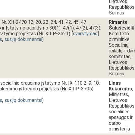
Lietuvos
Respublikos
Seimas
r. XII-2470 12, 20, 22, 24, 41, 42, 45, 47
Rimantė
 ir Įstatymo papildymo 30(1), 47(1), 47(2), 47(3),
Šalaševičiū
įstatymo projektas (Nr. XIIIP-2621)
[
svarstymas
]
Komiteto
s
,
susiję dokumentai
)
pirmininkė,
Socialinių
reikalų ir da
komitetas,
Lietuvos
Respublikos
Seimas
socialinio draudimo įstatymo Nr. IX-110 2, 9, 10,
Linas
 pakeitimo įstatymo projektas (Nr. XIIIP-3705)
Kukuraitis
,
Ministras,
s
,
susiję dokumentai
)
Lietuvos
Respublikos
socialinės
apsaugos ir
darbo
ministerija