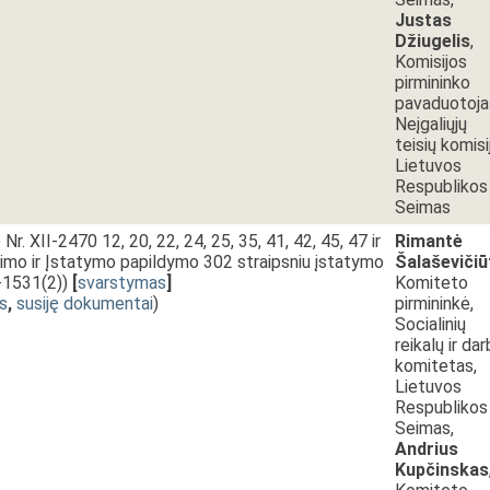
Justas
Džiugelis
,
Komisijos
pirmininko
pavaduotoja
Neįgaliųjų
teisių komisi
Lietuvos
Respublikos
Seimas
. XII-2470 12, 20, 22, 24, 25, 35, 41, 42, 45, 47 ir
Rimantė
timo ir Įstatymo papildymo 302 straipsniu įstatymo
Šalaševičiū
P-1531(2))
[
svarstymas
]
Komiteto
s
,
susiję dokumentai
)
pirmininkė,
Socialinių
reikalų ir da
komitetas,
Lietuvos
Respublikos
Seimas,
Andrius
Kupčinskas