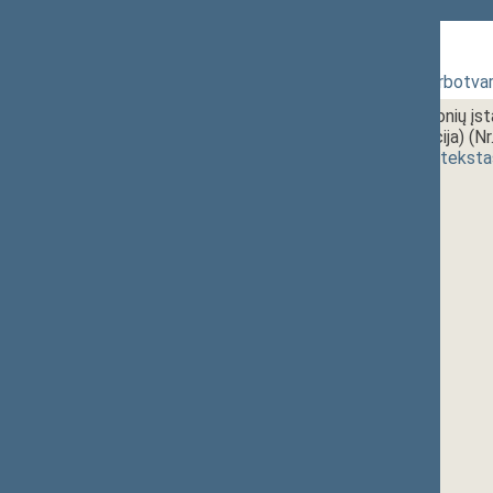
322 Rytinis posėdis
1 - 1.
10:00~10:10
Posėdžio darbotvar
1 - 2. 1.
10:10~11:10
Socialinių įmonių į
(nauja redakcija) (N
(
dokumento teksta