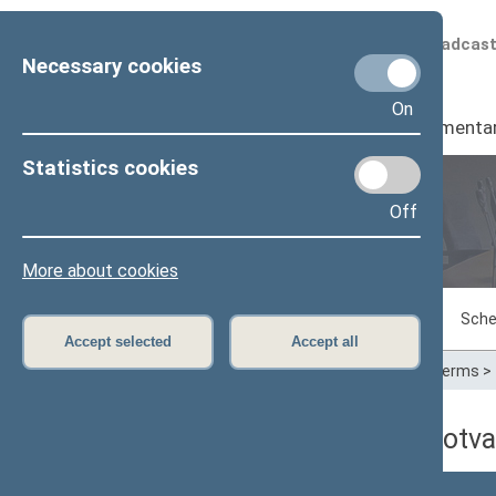
Scheduled broadcas
Necessary cookies
On
Seimas
I
Parliamenta
Statistics cookies
Off
Plenary sittings
More about cookies
Sitting in progress
Plenary sittings
Sche
Accept selected
Accept all
Home
>
Plenary sittings
>
Parliamentary terms
>
09/12/2019 dienos darbotva
Numeris
Laikas
Klausimas