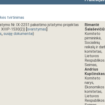
kės tvirtinimas
statymo Nr. IX-2251 pakeitimo įstatymo projektas
Rimantė
r. XIIIP-1530(2))
[
svarstymas
]
Šalaševičiū
s
,
susiję dokumentai
)
Komiteto
pirmininkė,
Socialinių
reikalų ir da
komitetas,
Lietuvos
Respublikos
Seimas,
Andrius
Kupčinskas
Komiteto
narys,
Ekonomikos
komitetas,
Lietuvos
Respublikos
Seimas,