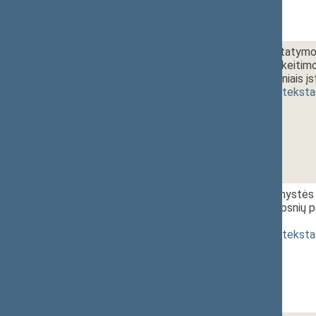
1 - 3. 4.
Užimtumo įstatymo N
straipsnių pakeitimo
47(4) straipsniais 
(
dokumento teksta
1 - 4.
11:25~11:40
Ligos ir motinystės 
11 ir 16 straipsnių
[
pateikimas
]
(
dokumento teksta