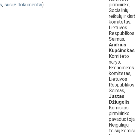
s
,
susiję dokumentai
)
pirmininkė,
Socialinių
reikalų ir da
komitetas,
Lietuvos
Respublikos
Seimas,
Andrius
Kupčinskas
Komiteto
narys,
Ekonomikos
komitetas,
Lietuvos
Respublikos
Seimas,
Justas
Džiugelis
,
Komisijos
pirmininko
pavaduotoja
Neįgaliųjų
teisių komisi