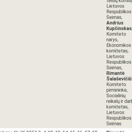
teisių komisi
Lietuvos
Respublikos
Seimas,
Andrius
Kupčinskas
Komiteto
narys,
Ekonomikos
komitetas,
Lietuvos
Respublikos
Seimas,
Rimantė
Šalaševičiū
Komiteto
pirmininkė,
Socialinių
reikalų ir da
komitetas,
Lietuvos
Respublikos
Seimas