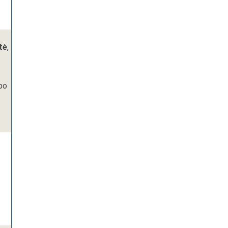
tė
,
rbo