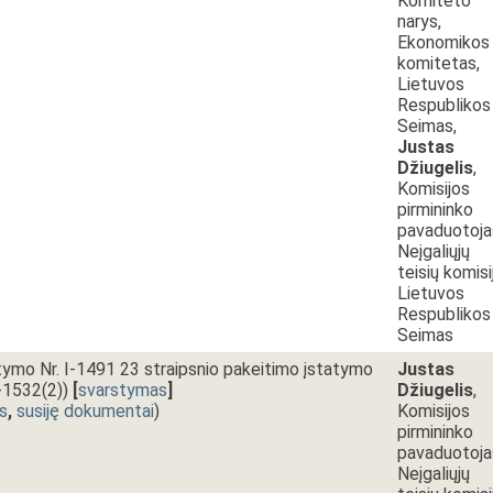
Komiteto
narys,
Ekonomikos
komitetas,
Lietuvos
Respublikos
Seimas,
Justas
Džiugelis
,
Komisijos
pirmininko
pavaduotoja
Neįgaliųjų
teisių komisi
Lietuvos
Respublikos
Seimas
atymo Nr. I-1491 23 straipsnio pakeitimo įstatymo
Justas
P-1532(2))
[
svarstymas
]
Džiugelis
,
s
,
susiję dokumentai
)
Komisijos
pirmininko
pavaduotoja
Neįgaliųjų