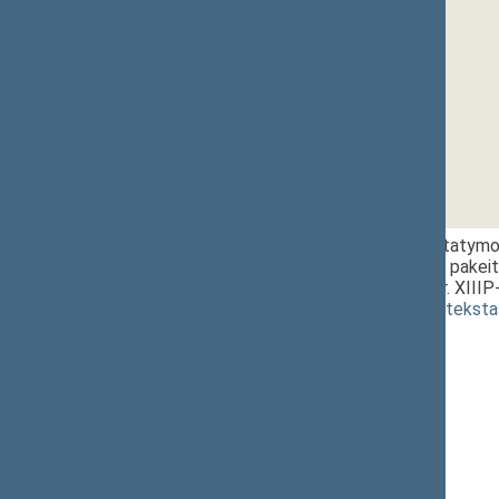
1 - 2. 2.
Užimtumo įstatymo Nr
48 straipsnių pakei
projektas (Nr. XIII
(
dokumento teksta