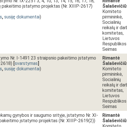
tatymo Nr. IX-2251 3, 4, 10, 13, 14, 15, 16, 17, 18,
Rimantė
ių pakeitimo įstatymo projektas (Nr. XIIIP-2617)
Šalaševičiū
Komiteto
s
,
susiję dokumentai
)
pirmininkė,
Socialinių
reikalų ir da
komitetas,
Lietuvos
Respublikos
Seimas
atymo Nr. I-1491 23 straipsnio pakeitimo įstatymo
Rimantė
P-2618)
[
svarstymas
]
Šalaševičiū
s
,
susiję dokumentai
)
Komiteto
pirmininkė,
Socialinių
reikalų ir da
komitetas,
Lietuvos
Respublikos
Seimas
iekamų gynybos ir saugumo srityje, įstatymo Nr. XI-
Rimantė
pakeitimo įstatymo projektas (Nr. XIIIP-2619(2))
Šalaševičiū
Komiteto