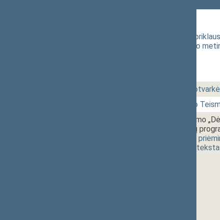
122 Rytinis posėdis
1 - 1.
10:00~10:25
Lietuvos Nepriklau
70-ųjų gimimo meti
1 - 2.
10:35~10:40
Dienos darbotvarkės
1 - 3.
10:40~10:50
Konstitucinio Teism
1 - 4.
10:50~11:20
Seimo nutarimo „Dė
sesijos darbų progr
[
svarstymas
,
priėm
(
dokumento teksta