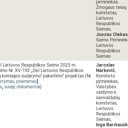
pirmininkas,
Žmogaus teisių
komitetas,
Lietuvos
Respublikos
Seimas,
Juozas Olekas
Seimo Pirminink
Lietuvos
Respublikos
Seimas
l Lietuvos Respublikos Seimo 2025 m.
Jaroslav
rimo Nr. XV-192 „Dėl Lietuvos Respublikos
Narkevič
,
ų komisijos sudarymo“ pakeitimo“ projektas (Nr.
Komiteto
rstymas
,
priėmimas
]
pirmininkas,
s
,
susiję dokumentai
)
Valstybės
valdymo ir
savivaldybių
komitetas,
Lietuvos
Respublikos
Seimas,
Inga Barišausk