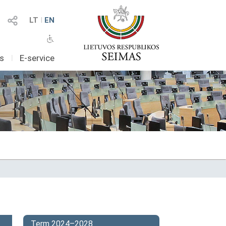
LT
I
EN
as
I
E-service
Term 2024–2028