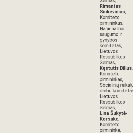
Seimas,
Rimantas
Sinkevičius
,
Komiteto
pirmininkas,
Nacionalinio
saugumo ir
gynybos
komitetas,
Lietuvos
Respublikos
Seimas,
Kęstutis Bilius
,
Komiteto
pirmininkas,
Socialinių reikalų
darbo komitetas
Lietuvos
Respublikos
Seimas,
Lina Šukytė-
Korsakė
,
Komiteto
pirmininkė,