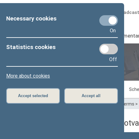
Scheduled broadcas
Necessary cookies
On
Seimas
I
Parliamenta
Statistics cookies
Off
Plenary sittings
More about cookies
Sitting in progress
Plenary sittings
Sche
Accept selected
Accept all
Home
>
Plenary sittings
>
Parliamentary terms
>
03/19/2026 dienos darbotva
Numeris
Laikas
Klausimas