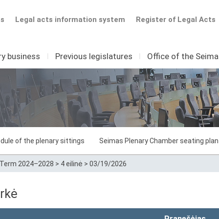
ts
Legal acts information system
Register of Legal Acts
ry business
I
Previous legislatures
I
Office of the Seim
dule of the plenary sittings
Seimas Plenary Chamber seating plan
Term 2024–2028
>
4 eilinė
>
03/19/2026
rkė
Pranešėjas