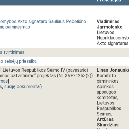
somybės Akto signataro Sauliaus Pečeliūno
Vladimiras
nių paminėjimas
Jarmolenko
,
Lietuvos
Nepriklausomy
Akto signataras
 tvirtinimas
o teisėjų priesaika
l Lietuvos Respublikos Seimo IV (pavasario)
Linas Jonausk
amos patvirtinimo“ projektas (Nr. XVP-1263(2))
Komiteto
imas
]
pirmininkas,
s
,
susiję dokumentai
)
Aplinkos
apsaugos
komitetas,
Lietuvos
Respublikos
Seimas,
Artūras
Skardžius
,