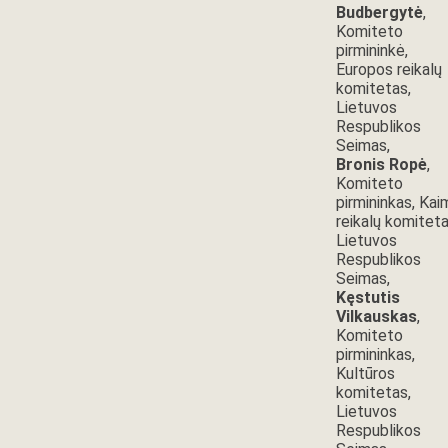
Budbergytė
,
Komiteto
pirmininkė,
Europos reikalų
komitetas,
Lietuvos
Respublikos
Seimas,
Bronis Ropė
,
Komiteto
pirmininkas, Kai
reikalų komiteta
Lietuvos
Respublikos
Seimas,
Kęstutis
Vilkauskas
,
Komiteto
pirmininkas,
Kultūros
komitetas,
Lietuvos
Respublikos