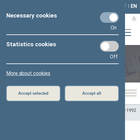
LAIS
RLA
LT
I
EN
Necessary cookies
On
Statistics cookies
Off
Plenary sittings
More about cookies
Accept selected
Accept all
Home
>
Plenary sittings
>
Parliamentary terms
>
Term 1990–1992
>
6 eilinė
>
10/13/1992
10/13/1992 Seimo posėdžiai