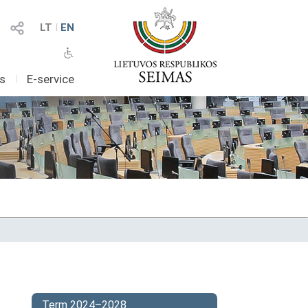
LT
I
EN
as
I
E-service
Term 2024–2028