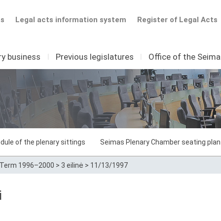
ts
Legal acts information system
Register of Legal Acts
ry business
I
Previous legislatures
I
Office of the Seim
dule of the plenary sittings
Seimas Plenary Chamber seating plan
Term 1996–2000
>
3 eilinė
>
11/13/1997
i