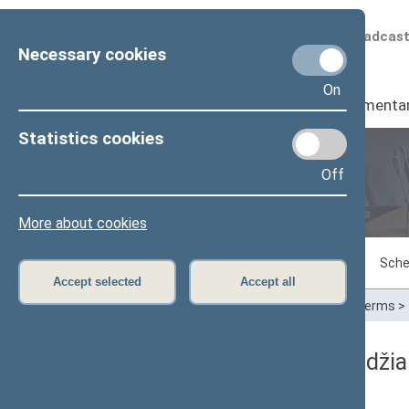
Scheduled broadcas
Necessary cookies
On
Seimas
I
Parliamenta
Statistics cookies
Off
Plenary sittings
More about cookies
Sitting in progress
Plenary sittings
Sche
Accept selected
Accept all
Home
>
Plenary sittings
>
Parliamentary terms
>
11/13/1997 Seimo posėdžia
Dienos darbotvarkė