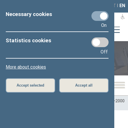
LAIS
RLA
LT
I
EN
Necessary cookies
On
Statistics cookies
Off
Plenary sittings
More about cookies
Accept selected
Accept all
Home
>
Plenary sittings
>
Parliamentary terms
>
Term 1996–2000
>
3 eilinė
>
11/20/1997
11/20/1997 Seimo posėdžiai