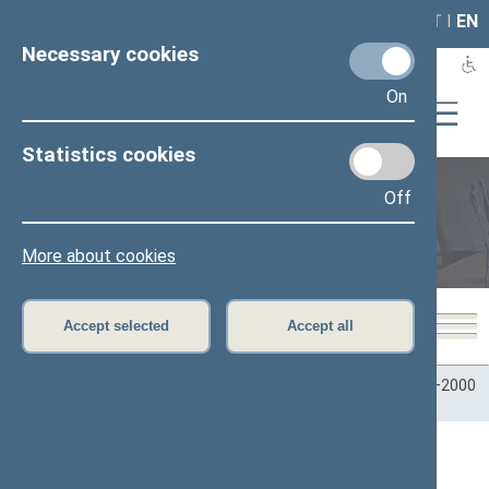
LAIS
RLA
LT
I
EN
Necessary cookies
On
Statistics cookies
Off
Plenary sittings
More about cookies
Accept selected
Accept all
Home
>
Plenary sittings
>
Parliamentary terms
>
Term 1996–2000
>
3 eilinė
>
01/13/1998
01/13/1998 Seimo posėdžiai