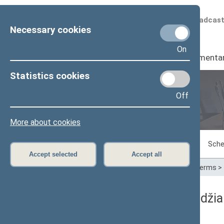
Scheduled broadcas
Necessary cookies
On
Seimas
I
Parliamenta
Statistics cookies
Off
Plenary sittings
More about cookies
Sitting in progress
Plenary sittings
Sche
Accept selected
Accept all
Home
>
Plenary sittings
>
Parliamentary terms
>
02/17/2000 Seimo posėdžia
Dienos darbotvarkė