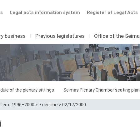
ts
Legal acts information system
Register of Legal Acts
ry business
I
Previous legislatures
I
Office of the Seim
dule of the plenary sittings
Seimas Plenary Chamber seating plan
Term 1996–2000
>
7 neeilinė
>
02/17/2000
i