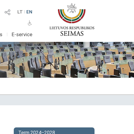
LT
I
EN
as
I
E-service
Term 2024–2028