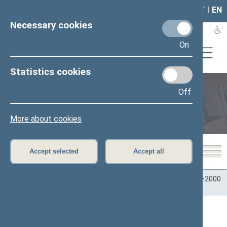
LAIS
RLA
LT
I
EN
Necessary cookies
On
Statistics cookies
Off
Plenary sittings
More about cookies
Accept selected
Accept all
Home
>
Plenary sittings
>
Parliamentary terms
>
Term 1996–2000
>
8 neeilinė
>
08/22/2000
08/22/2000 Seimo posėdžiai