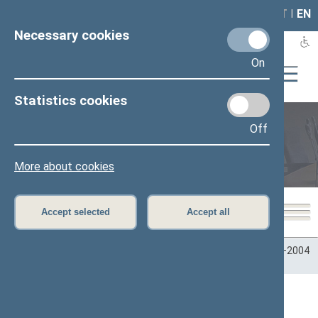
LAIS
RLA
LT
I
EN
Necessary cookies
On
Statistics cookies
Off
Plenary sittings
More about cookies
Accept selected
Accept all
Home
>
Plenary sittings
>
Parliamentary terms
>
Term 2000–2004
>
2 eilinė
>
04/24/2001
04/24/2001 Seimo posėdžiai