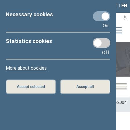
LAIS
RLA
LT
I
EN
Necessary cookies
On
Statistics cookies
Off
Plenary sittings
More about cookies
Accept selected
Accept all
Home
>
Plenary sittings
>
Parliamentary terms
>
Term 2000–2004
>
2 eilinė
>
07/12/2001
07/12/2001 Seimo posėdžiai