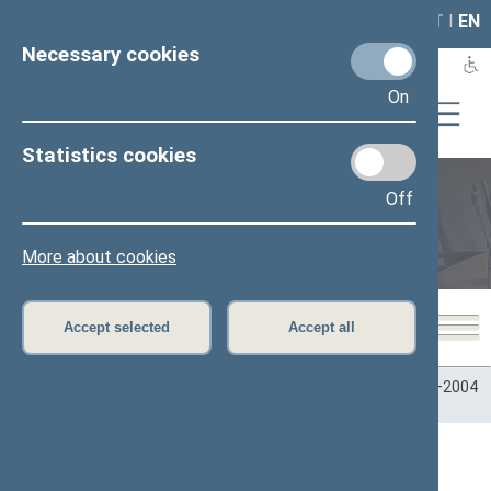
LAIS
RLA
LT
I
EN
Necessary cookies
On
Statistics cookies
Off
Plenary sittings
More about cookies
Accept selected
Accept all
Home
>
Plenary sittings
>
Parliamentary terms
>
Term 2000–2004
>
3 neeilinė
>
07/31/2001
07/31/2001 Seimo posėdžiai