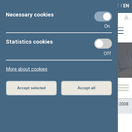
LAIS
RLA
LT
I
EN
Necessary cookies
On
Statistics cookies
Off
Plenary sittings
More about cookies
Accept selected
Accept all
Home
>
Plenary sittings
>
Parliamentary terms
>
Term 2004–2008
>
8 eilinė
>
03/11/2008
03/11/2008 Seimo posėdžiai