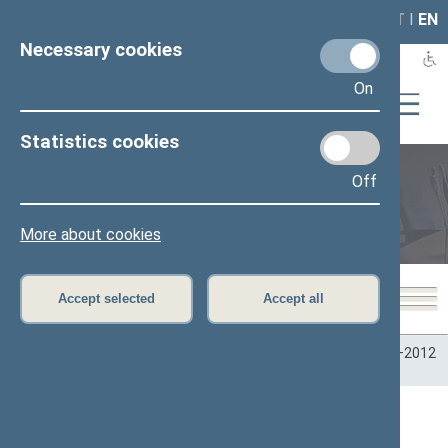
LAIS
RLA
LT
I
EN
Necessary cookies
On
Statistics cookies
Off
Plenary sittings
More about cookies
Accept selected
Accept all
Home
>
Plenary sittings
>
Parliamentary terms
>
Term 2008–2012
>
2 eilinė
>
06/16/2009
06/16/2009 Seimo posėdžiai