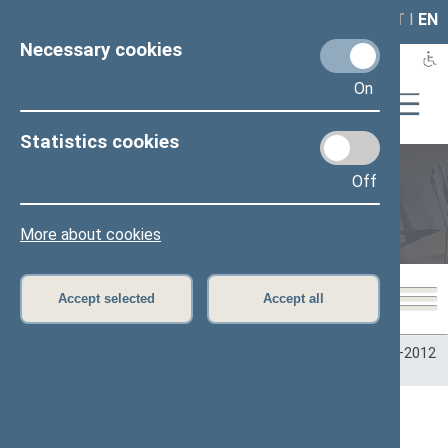
LAIS
RLA
LT
I
EN
Necessary cookies
On
Statistics cookies
Off
Plenary sittings
More about cookies
Accept selected
Accept all
Home
>
Plenary sittings
>
Parliamentary terms
>
Term 2008–2012
>
2 eilinė
>
06/22/2009
06/22/2009 Seimo posėdžiai