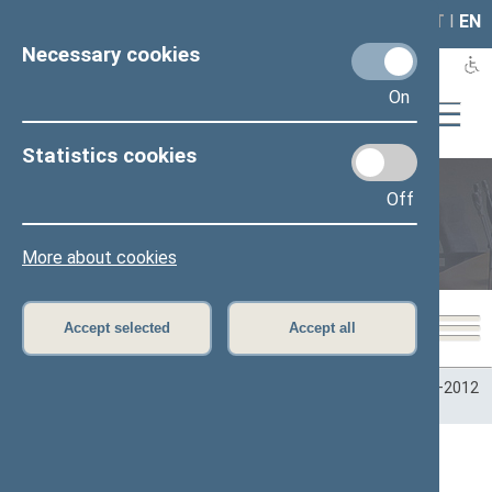
LAIS
RLA
LT
I
EN
Necessary cookies
On
Statistics cookies
Off
Plenary sittings
More about cookies
Accept selected
Accept all
Home
>
Plenary sittings
>
Parliamentary terms
>
Term 2008–2012
>
4 eilinė
>
04/27/2010
04/27/2010 Seimo posėdžiai