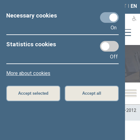
LAIS
RLA
LT
I
EN
Necessary cookies
On
Statistics cookies
Off
Plenary sittings
More about cookies
Accept selected
Accept all
Home
>
Plenary sittings
>
Parliamentary terms
>
Term 2008–2012
>
4 eilinė
>
04/29/2010
04/29/2010 Seimo posėdžiai