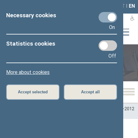
LAIS
RLA
LT
I
EN
Necessary cookies
On
Statistics cookies
Off
Plenary sittings
More about cookies
Accept selected
Accept all
Home
>
Plenary sittings
>
Parliamentary terms
>
Term 2008–2012
>
4 eilinė
>
06/01/2010
06/01/2010 Seimo posėdžiai