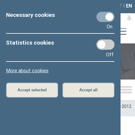
LAIS
RLA
LT
I
EN
Necessary cookies
On
Statistics cookies
Off
Plenary sittings
More about cookies
Accept selected
Accept all
Home
>
Plenary sittings
>
Parliamentary terms
>
Term 2008–2012
>
6 eilinė
>
04/28/2011
04/28/2011 Seimo posėdžiai