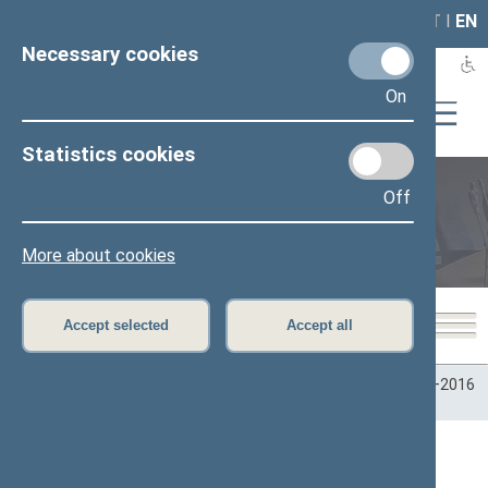
LAIS
RLA
LT
I
EN
Necessary cookies
On
Statistics cookies
Off
Plenary sittings
More about cookies
Accept selected
Accept all
Home
>
Plenary sittings
>
Parliamentary terms
>
Term 2012–2016
>
9 eilinė
>
09/27/2016
09/27/2016 Seimo posėdžiai