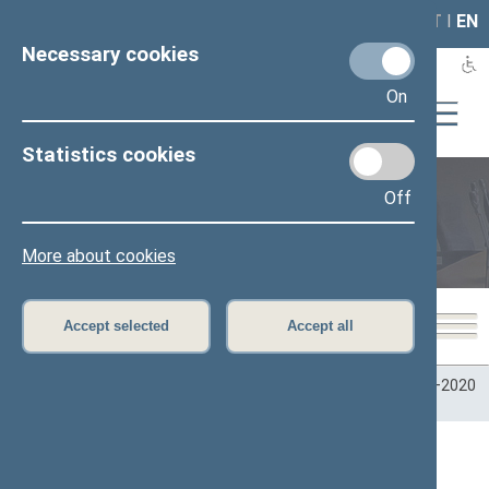
LAIS
RLA
LT
I
EN
Necessary cookies
On
Statistics cookies
Off
Plenary sittings
More about cookies
Accept selected
Accept all
Home
>
Plenary sittings
>
Parliamentary terms
>
Term 2016–2020
>
9 eilinė
>
09/17/2020
09/17/2020 Seimo posėdžiai