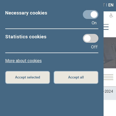
LAIS
RLA
LT
I
EN
Necessary cookies
On
Statistics cookies
Off
Plenary sittings
More about cookies
Accept selected
Accept all
Home
>
Plenary sittings
>
Parliamentary terms
>
Term 2020–2024
>
4 eilinė
>
06/08/2022
06/08/2022 Seimo posėdžiai