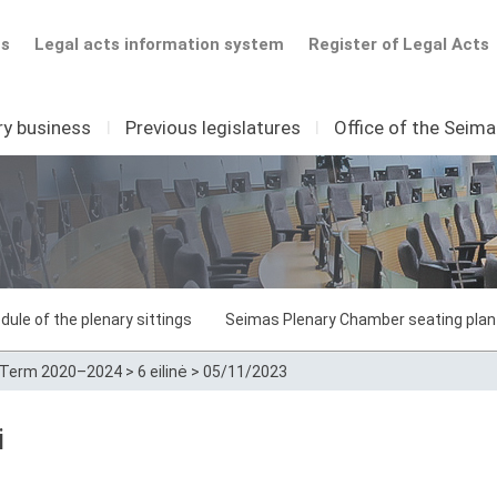
ts
Legal acts information system
Register of Legal Acts
ry business
I
Previous legislatures
I
Office of the Seim
dule of the plenary sittings
Seimas Plenary Chamber seating plan
Term 2020–2024
>
6 eilinė
>
05/11/2023
i