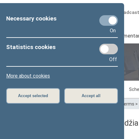
Scheduled broadcas
Necessary cookies
On
Seimas
I
Parliamenta
Statistics cookies
Off
Plenary sittings
More about cookies
Sitting in progress
Plenary sittings
Sche
Accept selected
Accept all
Home
>
Plenary sittings
>
Parliamentary terms
>
05/11/2023 Seimo posėdžia
Dienos darbotvarkė