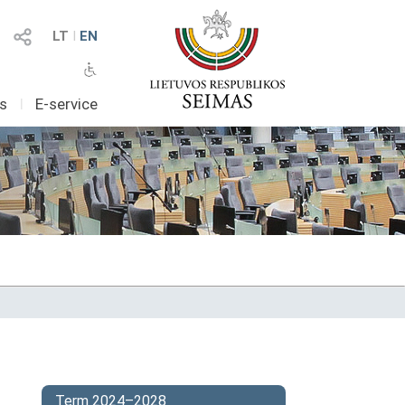
LT
I
EN
as
I
E-service
Term 2024–2028