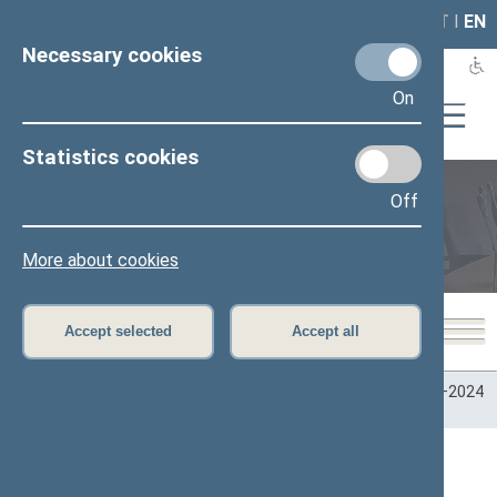
LAIS
RLA
LT
I
EN
Necessary cookies
On
Statistics cookies
Off
Plenary sittings
More about cookies
Accept selected
Accept all
Home
>
Plenary sittings
>
Parliamentary terms
>
Term 2020–2024
>
6 eilinė
>
05/23/2023
05/23/2023 Seimo posėdžiai