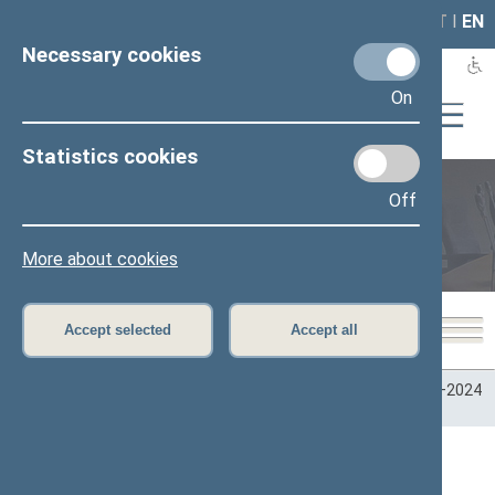
LAIS
RLA
LT
I
EN
Necessary cookies
On
Statistics cookies
Off
Plenary sittings
More about cookies
Accept selected
Accept all
Home
>
Plenary sittings
>
Parliamentary terms
>
Term 2020–2024
>
7 eilinė
>
12/14/2023
12/14/2023 Seimo posėdžiai