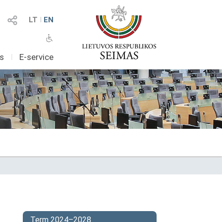
LT
I
EN
as
I
E-service
Term 2024–2028