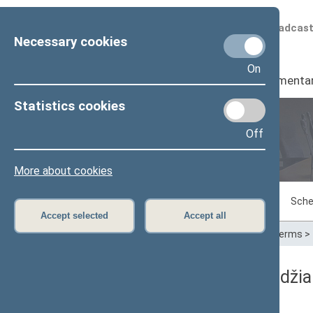
Scheduled broadcas
Necessary cookies
On
Seimas
I
Parliamenta
Statistics cookies
Off
Plenary sittings
More about cookies
Sitting in progress
Plenary sittings
Sche
Accept selected
Accept all
Home
>
Plenary sittings
>
Parliamentary terms
>
06/04/2024 Seimo posėdžia
Dienos darbotvarkė