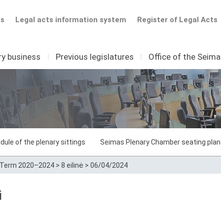
ts
Legal acts information system
Register of Legal Acts
ry business
I
Previous legislatures
I
Office of the Seim
dule of the plenary sittings
Seimas Plenary Chamber seating plan
Term 2020–2024
>
8 eilinė
>
06/04/2024
i