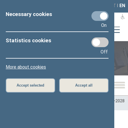
LAIS
RLA
LT
I
EN
Necessary cookies
On
Statistics cookies
Off
Plenary sittings
More about cookies
Accept selected
Accept all
Home
>
Plenary sittings
>
Parliamentary terms
>
Term 2024–2028
>
4 eilinė
>
06/02/2026
06/02/2026 Seimo posėdžiai