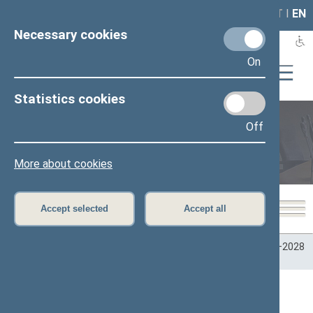
LAIS
RLA
LT
I
EN
Necessary cookies
On
Statistics cookies
Off
Plenary sittings
More about cookies
Accept selected
Accept all
Home
>
Plenary sittings
>
Parliamentary terms
>
Term 2024–2028
>
4 eilinė
>
06/09/2026
06/09/2026 Seimo posėdžiai